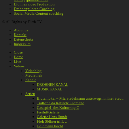
Drohnenvideo Produktion
Drohnenpiloten Coaching
Social Media Content coaching
© All Rights by Fürth.TV
About us
Kontakt
Datenschutz
Impressum
Close
Home
Live
Videos
Videoblog
Mediathek
Kanäle
DROHNEN KANAL
MUSIK KANAL
Serien
Brutal lokal – Mia Stadelmann unterwegs in ihrer Stadt.
Trattoria da Raffaele Giordano
Gastspiel -des Kulturring C
FreiluftGalerie
Galerie Hans Hundt
Floh Söllner trifft …
Goldmann kocht