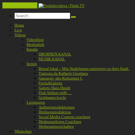
Toggle navigation
Home
Live
Videos
Videoblog
Mediathek
Kanäle
DROHNEN KANAL
MUSIK KANAL
Serien
Brutal lokal – Mia Stadelmann unterwegs in ihrer Stadt.
Trattoria da Raffaele Giordano
Gastspiel -des Kulturring C
FreiluftGalerie
Galerie Hans Hundt
Floh Söllner trifft …
Goldmann kocht
Leistungen
Auftragsproduktionen
Drohnenproduktion
Social Media Content coaching
Drohnenpiloten Coaching
Werbepartnerschaften
WhatsApp