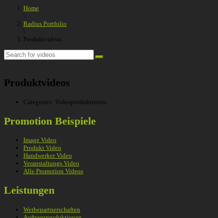
Home
\
Radius Portfolio
\
Produktvideos
Produktvideos
Categories:
Videoproduktionen
Promotion Beispiele
Image Video
Produkt Video
Handwerker Video
Veranstaltungs Video
Alle Promotion Videos
Leistungen
Werbepartnerschaften
Auftragsproduktionen