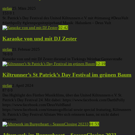
stefan
25. März 2025
153
0
1
St. Patrick’s Day Festival des United Kiltrunners e.V. mit #tirnanog #DeusVult
#darthpolly #glennpegnitzpipeband Musik: Halunken – Deus Vult
02:42
Karaoke von und mit DJ Zester
stefan
21. Februar 2025
76
0
0
Karaoke von und mit DJ Zester diesmal in Tiekings Weinbar Gustavstraße
12:19
Kiltrunner’s St Patrick’s Day Festival im grünen Baum
stefan
2. April 2024
87
0
0
Das Highlight des Fürther Musikfilms, über das United Kiltrunners e.V. St.
Patrick’s Day Festival 24. Mit dabei: https://www.facebook.com/DarthPolly
https://www.facebook.com/DeusVultBand
https://www.facebook.com/tirnanogofficial sowie special featuring, Kiltrunners
St. Patrick’s Day Festival Allstars Wer sich erinnern kann, ist nicht dabei
gewesen.
01:53
Afterwork im Burgerheart – SeasonClosing 2023