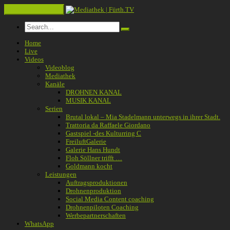
Toggle navigation
Home
Live
Videos
Videoblog
Mediathek
Kanäle
DROHNEN KANAL
MUSIK KANAL
Serien
Brutal lokal – Mia Stadelmann unterwegs in ihrer Stadt.
Trattoria da Raffaele Giordano
Gastspiel -des Kulturring C
FreiluftGalerie
Galerie Hans Hundt
Floh Söllner trifft …
Goldmann kocht
Leistungen
Auftragsproduktionen
Drohnenproduktion
Social Media Content coaching
Drohnenpiloten Coaching
Werbepartnerschaften
WhatsApp