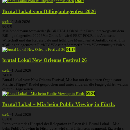
07:30
Brutal Lokal vom Billinganlagenfest 2026
stefan
9. Juli 2026
80
0
0
Mia Stadelmann war wieder 🎤 BRUTAL LOKAL für Euch unterwegs auf dem
Billinganlagenfest 2026! Vor Ort trafen wir 6 FEET FOUR, die Ammsche
Wirtschaft und das Radeselcafe und fröhliche Menschen! #BrutalLokal #Fürth
#Billinganlagenfest #FürthTV #Gossip #SommerInFürth #Community #Video
04:17
brutal Lokal New Orleans Festival 26
stefan
1. Juni 2026
34
0
0
Brutal Lokal vom New Orleans Festival, Mia hat mit dem neuen Organisator
Martin „Flippo“ Riedel gesprochen und unter anderem die Frage geklärt, warum
es nur 2 Tage waren.
05:24
Brutal Lokal – Mia beim Public Viewing in Fürth.
stefan
1. Juni 2026
65
0
0
Fürth verliert das Hinspiel der Relegation in Essen 0:1. Brutal Lokal – Mia
beim Public Viewing in Fürth. Jetzt wird’s natürlich sehr spannend. Etz steht’s