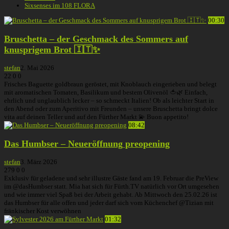
Sixsenses im 108 FLORA
00:30
Bruschetta – der Geschmack des Sommers auf
knusprigem Brot 🇮🇹✨
stefan
2. Mai 2026
22
0
0
Frisches Baguette goldbraun geröstet, mit Knoblauch eingerieben und belegt
mit aromatischen Tomaten, Basilikum und bestem Olivenöl 🍅🌿 Einfach,
ehrlich und unglaublich lecker – so schmeckt Italien! Ob als leichter Start in
den Abend oder zum Aperitivo mit Freunden – unsere Bruschetta bringt dolce
vita auf deinen Teller und auf den Fürther Markt 💫 Buon appetito!
08:42
Das Humbser – Neueröffnung preopening
stefan
3. März 2026
279
0
0
Exklusiv für geladene und sehr illustre Gäste fand am 19. Februar die PreView
im @dasHumbser statt. Mia hat sich für Fürth.TV natürlich vor Ort umgesehen
und wie immer viel Spaß bei der Arbeit gehabt. Ab Mittwoch den 25.02.26 ist
das Humbser für alle offen und jeder darf sich vom Küchenchef @Tizian mit
fränkischer Kost verwöhnen
01:32