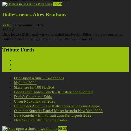
05:29
Dölle’s neues Altes Brathaus
stefan
30. November 2025
303
0
0
DER ELCH RUFT und wir waren dabei bei Kevin Dölles Preview vom neuen
Dölle’s Altes Brathaus, auf dem Fürther Weihnachtsmarkt
Tribute Fürth
Menschen
Impressionen
Soziales
Once upon a time… two friends
Idyllerei 2024
Sixsenses im 108 FLORA
Edda B auf Dodos Couch – Künstlerinnen Portrait
Dodo’s Couch mit Edda
Unser Rückblick auf 2023
Helden der Arbeit – Die Kiltrunners bauen eine Garage.
Outsider Künstler Daniel Moser besucht New York 2023
Lutz Krutein – Ein Portrait zum Kulturpreis 2022
Floh Söllner trifft Figueroa Knifes
06:52