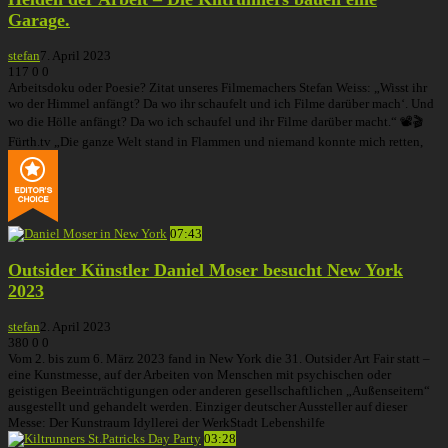
Garage.
stefan
7. April 2023
117
0
0
Arbeitsdoku oder Poesie? Zitat unseres Filmemachers Stefan Weiss: „Wisst ihr
wo der Himmel anfängt? Da wo ihr schaufelt und ich Filme darüber mach‘. Und
wo die Hölle anfängt? Da wo ich schaufel und ihr Filme darüber macht.“ 📽🎬
Fürth.tv „Die ganze Welt stand in Flammen und niemand konnte mich retten,
07:43
Outsider Künstler Daniel Moser besucht New York
2023
stefan
2. April 2023
380
0
0
Vom 2. bis zum 6. März 2023 fand in New York die 31. Outsider Art Fair statt –
eine Kunstmesse, auf der Arbeiten von Menschen mit psychischen oder
geistigen Beeinträchtigungen oder anderen gesellschaftlichen „Außenseitern“
ausgestellt und gehandelt werden. Einziger deutscher Aussteller auf dieser
Messe: Der Kunstraum Idyllerei der WerkStadt Lebenshilfe
03:28