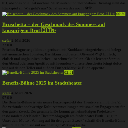
0:1, aber das Spiel hat nochmal 90 Minuten und zwar daham. Dienstag steht das
Rückspiel an. Wie geht’s aus? Schaffen wir das noch? ⚽️💚
00:30
Bruschetta – der Geschmack des Sommers auf
knusprigem Brot 🇮🇹✨
stefan
2. Mai 2026
22
0
0
Frisches Baguette goldbraun geröstet, mit Knoblauch eingerieben und belegt
mit aromatischen Tomaten, Basilikum und bestem Olivenöl 🍅🌿 Einfach,
ehrlich und unglaublich lecker – so schmeckt Italien! Ob als leichter Start in
den Abend oder zum Aperitivo mit Freunden – unsere Bruschetta bringt dolce
vita auf deinen Teller und auf den Fürther Markt 💫 Buon appetito!
02:51
Benefiz-Bühne 2025 im Stadttheater
stefan
4. März 2026
97
0
0
Die Benefiz-Bühne ist ein neues Herzensprojekt des Theaterverein Fürth e.V..
Sie verbindet hochwertige Kulturveranstaltungen mit sozialem Engagement für
den guten Zweck. Der gesamte Erlös kommt gemeinnützigen Projekten –
insbesondere der Kinder-Theaterpädagogik am Stadttheater Fürth – zugute.
Unter dem Motto „Vorhang auf für den guten Zweck“ schafft die Benefiz-Bühne
kulturelle Erlebnisse mit nachhaltiger Wirkung für die