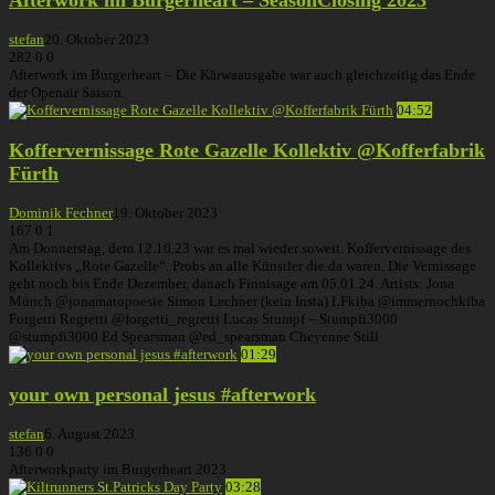
stefan
20. Oktober 2023
282
0
0
Afterwork im Burgerheart – Die Kärwaausgabe war auch gleichzeitig das Ende
der Openair Saison.
04:52
Koffervernissage Rote Gazelle Kollektiv @Kofferfabrik
Fürth
Dominik Fechner
19. Oktober 2023
167
0
1
Am Donnerstag, dem 12.10.23 war es mal wieder soweit. Koffervernissage des
Kollektivs „Rote Gazelle“. Probs an alle Künstler die da waren. Die Vernissage
geht noch bis Ende Dezember, danach Finnisage am 05.01.24. Artists: Jona
Münch @jonamatopoesie Simon Lechner (kein Insta) LFkiba @immernochkiba
Forgetti Regretti @forgetti_regretti Lucas Stumpf – Stumpfi3000
@stumpfi3000 Ed Spearsman @ed_spearsman Cheyenne Still
01:29
your own personal jesus #afterwork
stefan
6. August 2023
136
0
0
Afterworkparty im Burgerheart 2023
03:28