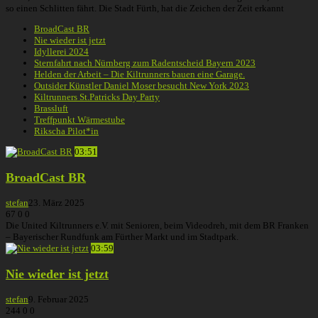
so einen Schlitten fährt. Die Stadt Fürth, hat die Zeichen der Zeit erkannt
BroadCast BR
Nie wieder ist jetzt
Idyllerei 2024
Sternfahrt nach Nürnberg zum Radentscheid Bayern 2023
Helden der Arbeit – Die Kiltrunners bauen eine Garage.
Outsider Künstler Daniel Moser besucht New York 2023
Kiltrunners St.Patricks Day Party
Brassluft
Treffpunkt Wärmestube
Rikscha Pilot*in
03:51
BroadCast BR
stefan
23. März 2025
67
0
0
Die United Kiltrunners e.V. mit Senioren, beim Videodreh, mit dem BR Franken
– Bayerischer Rundfunk am Fürther Markt und im Stadtpark.
03:59
Nie wieder ist jetzt
stefan
9. Februar 2025
244
0
0