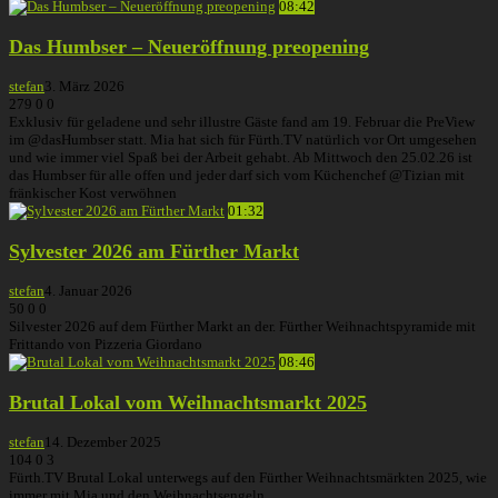
08:42
Das Humbser – Neueröffnung preopening
stefan
3. März 2026
279
0
0
Exklusiv für geladene und sehr illustre Gäste fand am 19. Februar die PreView
im @dasHumbser statt. Mia hat sich für Fürth.TV natürlich vor Ort umgesehen
und wie immer viel Spaß bei der Arbeit gehabt. Ab Mittwoch den 25.02.26 ist
das Humbser für alle offen und jeder darf sich vom Küchenchef @Tizian mit
fränkischer Kost verwöhnen
01:32
Sylvester 2026 am Fürther Markt
stefan
4. Januar 2026
50
0
0
Silvester 2026 auf dem Fürther Markt an der. Fürther Weihnachtspyramide mit
Frittando von Pizzeria Giordano
08:46
Brutal Lokal vom Weihnachtsmarkt 2025
stefan
14. Dezember 2025
104
0
3
Fürth.TV Brutal Lokal unterwegs auf den Fürther Weihnachtsmärkten 2025, wie
immer mit Mia und den Weihnachtsengeln.