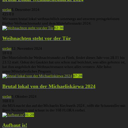
stefan
8. Dezember 2024
425
0
0
Wir waren brutal lokal weihnachtlich unterwegs auf unserem preisgekrönten
Fürther Weihnachtsmarkt und dem Mittelaltermarkt 2024.
02:36
Weihnachten steht vor der Tür
stefan
12. November 2024
18
0
0
Der Mittelalterliche Weihnachtsmarkt zu Fürth, findet dieses Jahr von 28.11 bis
23.12 statt. Oskar der Gaukler hat uns schon mal berichtet, was alles geboten ist,
hat ihm angeblich der Weihnachtsmann schon alles verraten. Alle Infos
unter:Mittelalterliches Program
07:28
Brutal lokal von der Michaeliskärwa 2024
stefan
5. Oktober 2024
168
0
0
die MIA macht das auf der Michaelis Kirchweih 2024 , trifft die Schausteller mit
Ihren Neuheiten und schaut in der 108 FLORA vorbei.
01:29
Aufbaut is!