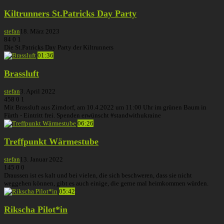
Kiltrunners St.Patricks Day Party
stefan
18. März 2023
84
0
1
Die St.Patricks Day Party der Kiltrunners
01:36
Brassluft
stefan
3. April 2022
458
0
1
Mit Brassluft aus Zirndorf, am 10.4.2022 um 11:00 Uhr im grünen Baum in
Fürth - Eintritt frei. Spenden erwünscht #standwithukraine
06:26
Treffpunkt Wärmestube
stefan
13. Januar 2022
145
0
0
Draussen ist es kalt und bei vielen, die sich beschweren, dass sie nicht
weggehen können, gibt es auch einige, die gerne mal heimkommen würden.
05:42
Rikscha Pilot*in