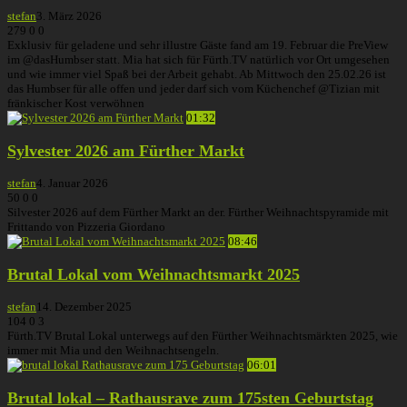
stefan
3. März 2026
279
0
0
Exklusiv für geladene und sehr illustre Gäste fand am 19. Februar die PreView
im @dasHumbser statt. Mia hat sich für Fürth.TV natürlich vor Ort umgesehen
und wie immer viel Spaß bei der Arbeit gehabt. Ab Mittwoch den 25.02.26 ist
das Humbser für alle offen und jeder darf sich vom Küchenchef @Tizian mit
fränkischer Kost verwöhnen
01:32
Sylvester 2026 am Fürther Markt
stefan
4. Januar 2026
50
0
0
Silvester 2026 auf dem Fürther Markt an der. Fürther Weihnachtspyramide mit
Frittando von Pizzeria Giordano
08:46
Brutal Lokal vom Weihnachtsmarkt 2025
stefan
14. Dezember 2025
104
0
3
Fürth.TV Brutal Lokal unterwegs auf den Fürther Weihnachtsmärkten 2025, wie
immer mit Mia und den Weihnachtsengeln.
06:01
Brutal lokal – Rathausrave zum 175sten Geburtstag