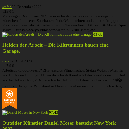
stefan
22. Dezember 2023
125
0
1
Mit einigen Bildern aus 2023 verabschieden wir uns in die Feiertage und
wünschen all unseren Zuschauern frohe Weihnachten und einen richtig guten
Rutsch ins neue Jahr! Wir sehen uns 2024 – euer Fürth TV Team 🎄 Musik: Spin
Twice – https://www.youtube.com/watch?v=kNua-Bmhyaw
03:09
Helden der Arbeit – Die Kiltrunners bauen eine
Garage.
stefan
7. April 2023
117
0
0
Arbeitsdoku oder Poesie? Zitat unseres Filmemachers Stefan Weiss: „Wisst ihr
wo der Himmel anfängt? Da wo ihr schaufelt und ich Filme darüber mach‘. Und
wo die Hölle anfängt? Da wo ich schaufel und ihr Filme darüber macht.“ 📽🎬
Fürth.tv „Die ganze Welt stand in Flammen und niemand konnte mich retten,
07:43
Outsider Künstler Daniel Moser besucht New York
2023