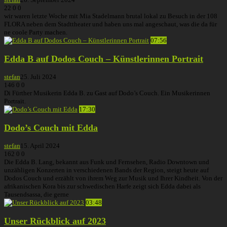
22
0
0
wir waren letzte Woche mit Mia Stadelmann brutal lokal zu Besuch in der 108
FLORA neben dem Stadttheater und haben uns mal angeschaut, was die da für
ne coole Party machen.
07:56
Edda B auf Dodos Couch – Künstlerinnen Portrait
stefan
25. Juli 2024
146
0
0
Di Fürther Musikerin Edda B. zu Gast auf Dodo’s Couch. Ein Musikerinnen
Portrait.
17:30
Dodo’s Couch mit Edda
stefan
15. April 2024
162
0
0
Die Edda B. Lang, bekannt aus Funk und Fernsehen, Radio Downtown und
unzähligen Konzerten in verschiedenen Bands der Region, steigt heute auf
Dodos Couch und erzählt von ihrem Weg zur Musik und Ihrer Kindheit. Von der
afrikanischen Kora bis zur schwedischen Harfe zeigt sich Edda dabei als
Tausendsassa, die gerne
03:48
Unser Rückblick auf 2023