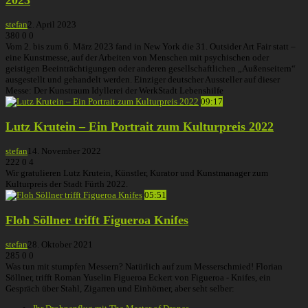
stefan
2. April 2023
380
0
0
Vom 2. bis zum 6. März 2023 fand in New York die 31. Outsider Art Fair statt –
eine Kunstmesse, auf der Arbeiten von Menschen mit psychischen oder
geistigen Beeinträchtigungen oder anderen gesellschaftlichen „Außenseitern“
ausgestellt und gehandelt werden. Einziger deutscher Aussteller auf dieser
Messe: Der Kunstraum Idyllerei der WerkStadt Lebenshilfe
09:17
Lutz Krutein – Ein Portrait zum Kulturpreis 2022
stefan
14. November 2022
222
0
4
Wir gratulieren Lutz Krutein, Künstler, Kurator und Kunstmanager zum
Kulturpreis der Stadt Fürth 2022.
05:51
Floh Söllner trifft Figueroa Knifes
stefan
28. Oktober 2021
285
0
0
Was tun mit stumpfen Messern? Natürlich auf zum Messerschmied! Florian
Söllner, trifft Roman Yuselin Figueroa Eckert von Figueroa - Knifes, ein
Gespräch über Stahl, Zigarren und Einhörner, aber seht selber: