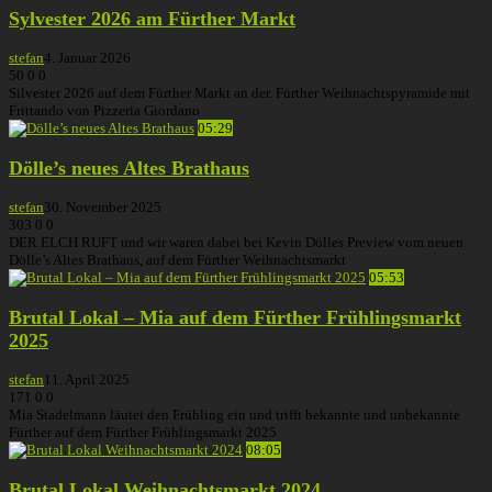
Sylvester 2026 am Fürther Markt
stefan
4. Januar 2026
50
0
0
Silvester 2026 auf dem Fürther Markt an der. Fürther Weihnachtspyramide mit
Frittando von Pizzeria Giordano
05:29
Dölle’s neues Altes Brathaus
stefan
30. November 2025
303
0
0
DER ELCH RUFT und wir waren dabei bei Kevin Dölles Preview vom neuen
Dölle’s Altes Brathaus, auf dem Fürther Weihnachtsmarkt
05:53
Brutal Lokal – Mia auf dem Fürther Frühlingsmarkt
2025
stefan
11. April 2025
171
0
0
Mia Stadelmann läutet den Frühling ein und trifft bekannte und unbekannte
Fürther auf dem Fürther Frühlingsmarkt 2025
08:05
Brutal Lokal Weihnachtsmarkt 2024