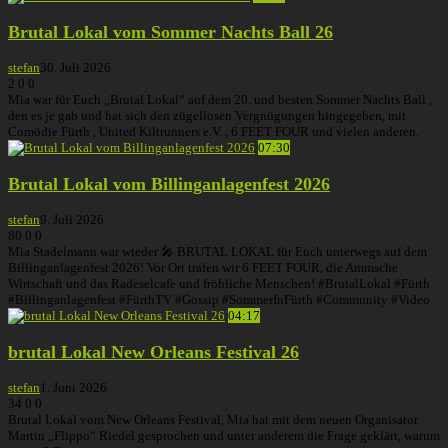
Brutal Lokal vom Sommer Nachts Ball 26
stefan
30. Juli 2026
2
0
0
Mia war für Euch „Brutal Lokal“ auf dem 20. und besten Sommer Nachts Ball ,
den es je gab und hat sich den zügellosen Vergnügungen hingegeben, mit
Comödie Fürth , United Kiltrunners e.V. , 6 FEET FOUR und vielen anderen.
07:30
Brutal Lokal vom Billinganlagenfest 2026
stefan
9. Juli 2026
80
0
0
Mia Stadelmann war wieder 🎤 BRUTAL LOKAL für Euch unterwegs auf dem
Billinganlagenfest 2026! Vor Ort trafen wir 6 FEET FOUR, die Ammsche
Wirtschaft und das Radeselcafe und fröhliche Menschen! #BrutalLokal #Fürth
#Billinganlagenfest #FürthTV #Gossip #SommerInFürth #Community #Video
04:17
brutal Lokal New Orleans Festival 26
stefan
1. Juni 2026
34
0
0
Brutal Lokal vom New Orleans Festival, Mia hat mit dem neuen Organisator
Martin „Flippo“ Riedel gesprochen und unter anderem die Frage geklärt, warum