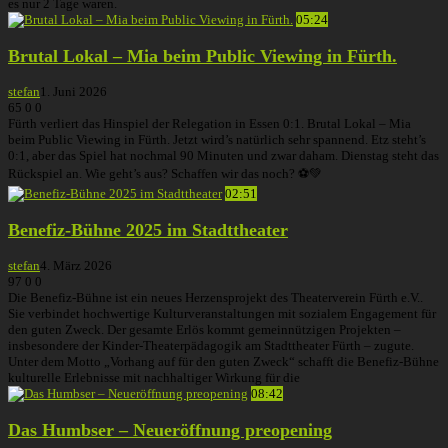
es nur 2 Tage waren.
05:24
Brutal Lokal – Mia beim Public Viewing in Fürth.
stefan
1. Juni 2026
65
0
0
Fürth verliert das Hinspiel der Relegation in Essen 0:1. Brutal Lokal – Mia
beim Public Viewing in Fürth. Jetzt wird’s natürlich sehr spannend. Etz steht’s
0:1, aber das Spiel hat nochmal 90 Minuten und zwar daham. Dienstag steht das
Rückspiel an. Wie geht’s aus? Schaffen wir das noch? ⚽️💚
02:51
Benefiz-Bühne 2025 im Stadttheater
stefan
4. März 2026
97
0
0
Die Benefiz-Bühne ist ein neues Herzensprojekt des Theaterverein Fürth e.V..
Sie verbindet hochwertige Kulturveranstaltungen mit sozialem Engagement für
den guten Zweck. Der gesamte Erlös kommt gemeinnützigen Projekten –
insbesondere der Kinder-Theaterpädagogik am Stadttheater Fürth – zugute.
Unter dem Motto „Vorhang auf für den guten Zweck“ schafft die Benefiz-Bühne
kulturelle Erlebnisse mit nachhaltiger Wirkung für die
08:42
Das Humbser – Neueröffnung preopening