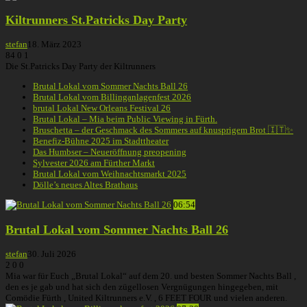
Kiltrunners St.Patricks Day Party
stefan
18. März 2023
84
0
1
Die St.Patricks Day Party der Kiltrunners
Brutal Lokal vom Sommer Nachts Ball 26
Brutal Lokal vom Billinganlagenfest 2026
brutal Lokal New Orleans Festival 26
Brutal Lokal – Mia beim Public Viewing in Fürth.
Bruschetta – der Geschmack des Sommers auf knusprigem Brot 🇮🇹✨
Benefiz-Bühne 2025 im Stadttheater
Das Humbser – Neueröffnung preopening
Sylvester 2026 am Fürther Markt
Brutal Lokal vom Weihnachtsmarkt 2025
Dölle’s neues Altes Brathaus
06:54
Brutal Lokal vom Sommer Nachts Ball 26
stefan
30. Juli 2026
2
0
0
Mia war für Euch „Brutal Lokal“ auf dem 20. und besten Sommer Nachts Ball ,
den es je gab und hat sich den zügellosen Vergnügungen hingegeben, mit
Comödie Fürth , United Kiltrunners e.V. , 6 FEET FOUR und vielen anderen.