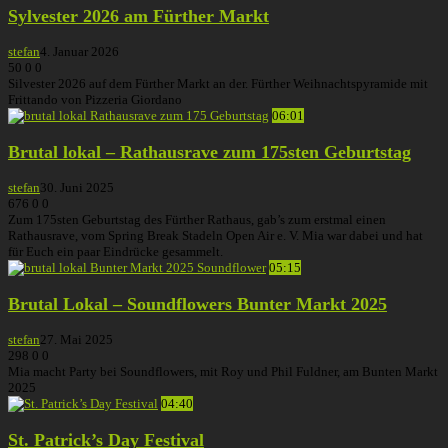
Sylvester 2026 am Fürther Markt
stefan
4. Januar 2026
50
0
0
Silvester 2026 auf dem Fürther Markt an der. Fürther Weihnachtspyramide mit
Frittando von Pizzeria Giordano
06:01
Brutal lokal – Rathausrave zum 175sten Geburtstag
stefan
30. Juni 2025
676
0
0
Zum 175sten Geburtstag des Fürther Rathaus, gab’s zum erstmal einen
Rathausrave, vom Spring Break Stadeln Open Air e. V. Mia war dabei und hat
für Euch ein paar Eindrücke gesammelt.
05:15
Brutal Lokal – Soundflowers Bunter Markt 2025
stefan
27. Mai 2025
298
0
0
Mia macht Party bei Soundflowers, mit Roy und Phil Fuldner, am Bunten Markt
2025
04:40
St. Patrick’s Day Festival