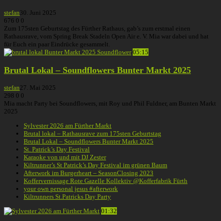
stefan
30. Juni 2025
676
0
0
Zum 175sten Geburtstag des Fürther Rathaus, gab’s zum erstmal einen
Rathausrave, vom Spring Break Stadeln Open Air e. V. Mia war dabei und hat
für Euch ein paar Eindrücke gesammelt.
05:15
Brutal Lokal – Soundflowers Bunter Markt 2025
stefan
27. Mai 2025
298
0
0
Mia macht Party bei Soundflowers, mit Roy und Phil Fuldner, am Bunten Markt
2025
Sylvester 2026 am Fürther Markt
Brutal lokal – Rathausrave zum 175sten Geburtstag
Brutal Lokal – Soundflowers Bunter Markt 2025
St. Patrick’s Day Festival
Karaoke von und mit DJ Zester
Kiltrunner’s St Patrick’s Day Festival im grünen Baum
Afterwork im Burgerheart – SeasonClosing 2023
Koffervernissage Rote Gazelle Kollektiv @Kofferfabrik Fürth
your own personal jesus #afterwork
Kiltrunners St.Patricks Day Party
01:32