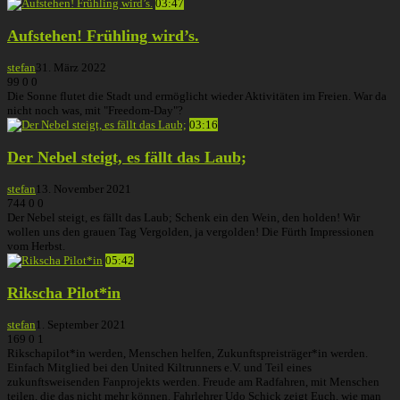
03:47
Aufstehen! Frühling wird’s.
stefan
31. März 2022
99
0
0
Die Sonne flutet die Stadt und ermöglicht wieder Aktivitäten im Freien. War da
nicht noch was, mit "Freedom-Day"?
03:16
Der Nebel steigt, es fällt das Laub;
stefan
13. November 2021
744
0
0
Der Nebel steigt, es fällt das Laub; Schenk ein den Wein, den holden! Wir
wollen uns den grauen Tag Vergolden, ja vergolden! Die Fürth Impressionen
vom Herbst.
05:42
Rikscha Pilot*in
stefan
1. September 2021
169
0
1
Rikschapilot*in werden, Menschen helfen, Zukunftspreisträger*in werden.
Einfach Mitglied bei den United Kiltrunners e.V. und Teil eines
zukunftsweisenden Fanprojekts werden. Freude am Radfahren, mit Menschen
teilen, die das nicht mehr können. Fahrlehrer Udo Schick zeigt Euch, wie man