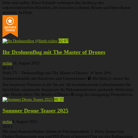
lebte und wirkte. Klaus Schmidt verkörpert den Archetyp des
unkonventionellen Künstlers, der zwischen Lehramt, Reisen und freier Kunst
pendelte. In Fürth
02:07
Ihr Drohnenflug mit The Master of Drones
stefan
26. August 2025
60
0
0
Fürth.TV – Drohnenflüge mit The Master of Drones: 🎉 Jetzt 20%
Sommerrabattfür alle Kreativen und Unternehmen! 📹 Mit fürth.tv setzen Sie
Ihre kreativen Visionen in die Tat um. Ob beeindruckende Luftaufnahmen für
Spielfilme, emotionale Sequenzen für Dokumentationen, packende Werbeclips
oder Musikvideos The Master of Drones 🤩 sorgt für einzigartige Perspektiven,
00:35
Sommer Drone Teaser 2025
stefan
8. August 2025
16
0
1
Mit einer Kamera-Drohne filmen ist Präzisionsarbeit. 1. Dolly-Zoom vom
Fürther Rathausturm weg und POI (Point of Interest) Flug um den Rathausturm