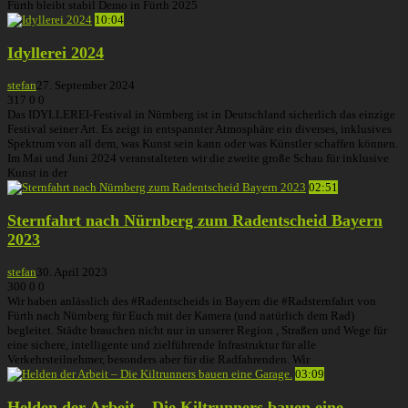
Fürth bleibt stabil Demo in Fürth 2025
10:04
Idyllerei 2024
stefan
27. September 2024
317
0
0
Das IDYLLEREI-Festival in Nürnberg ist in Deutschland sicherlich das einzige
Festival seiner Art. Es zeigt in entspannter Atmosphäre ein diverses, inklusives
Spektrum von all dem, was Kunst sein kann oder was Künstler schaffen können.
Im Mai und Juni 2024 veranstalteten wir die zweite große Schau für inklusive
Kunst in der
02:51
Sternfahrt nach Nürnberg zum Radentscheid Bayern
2023
stefan
30. April 2023
300
0
0
Wir haben anlässlich des #Radentscheids in Bayern die #Radsternfahrt von
Fürth nach Nürnberg für Euch mit der Kamera (und natürlich dem Rad)
begleitet. Städte brauchen nicht nur in unserer Region , Straßen und Wege für
eine sichere, intelligente und zielführende Infrastruktur für alle
Verkehrsteilnehmer, besonders aber für die Radfahrenden. Wir
03:09
Helden der Arbeit – Die Kiltrunners bauen eine