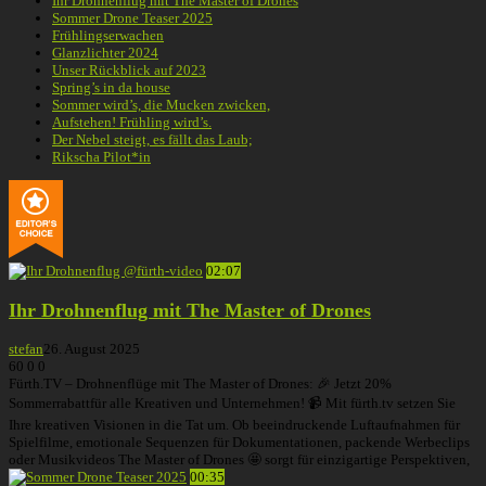
Ihr Drohnenflug mit The Master of Drones
Sommer Drone Teaser 2025
Frühlingserwachen
Glanzlichter 2024
Unser Rückblick auf 2023
Spring’s in da house
Sommer wird’s, die Mucken zwicken,
Aufstehen! Frühling wird’s.
Der Nebel steigt, es fällt das Laub;
Rikscha Pilot*in
02:07
Ihr Drohnenflug mit The Master of Drones
stefan
26. August 2025
60
0
0
Fürth.TV – Drohnenflüge mit The Master of Drones: 🎉 Jetzt 20%
Sommerrabattfür alle Kreativen und Unternehmen! 📹 Mit fürth.tv setzen Sie
Ihre kreativen Visionen in die Tat um. Ob beeindruckende Luftaufnahmen für
Spielfilme, emotionale Sequenzen für Dokumentationen, packende Werbeclips
oder Musikvideos The Master of Drones 🤩 sorgt für einzigartige Perspektiven,
00:35