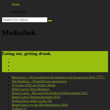
Home
\
Mediathek
Mediathek
Eating out, getting drunk.
Essen & Trinken
Aftervideos
Party
Bruschetta – der Geschmack des Sommers auf knusprigem Brot 🇮🇹✨
Das Humbser – Neueröffnung preopening
Sylvester 2026 am Fürther Markt
Dölle’s neues Altes Brathaus
Brutal Lokal – Mia auf dem Fürther Frühlingsmarkt 2025
Brutal Lokal Weihnachtsmarkt 2024
Weihnachten steht vor der Tür
Brutal lokal von der Michaeliskärwa 2024
Aufbaut is!