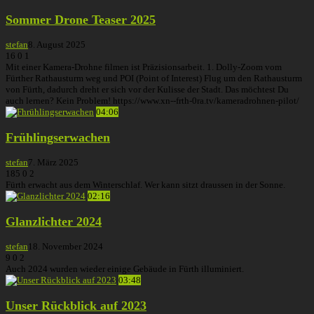
Sommer Drone Teaser 2025
stefan
8. August 2025
16
0
1
Mit einer Kamera-Drohne filmen ist Präzisionsarbeit. 1. Dolly-Zoom vom
Fürther Rathausturm weg und POI (Point of Interest) Flug um den Rathausturm
von Fürth, dadurch dreht er sich vor der Kulisse der Stadt. Das möchtest Du
auch lernen? Kein Problem! https://www.xn--frth-0ra.tv/kameradrohnen-pilot/
04:06
Frühlingserwachen
stefan
7. März 2025
185
0
2
Fürth erwacht aus dem Winterschlaf. Wer kann sitzt draussen in der Sonne.
02:16
Glanzlichter 2024
stefan
18. November 2024
9
0
2
Auch 2024 wurden wieder einige Gebäude in Fürth illuminiert.
03:48
Unser Rückblick auf 2023