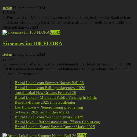
stefan
27. September 2024
145
0
0
In Fürth wird zur Michaeliskärwa einen kleine Stadt, in die große Stadt gebaut
und darin wird dann gefeiert. Wir wünschen allen eine friedliche und fröhliche
Michaeliskärwa 2024.
03:43
Sixsenses im 108 FLORA
stefan
26. September 2024
22
0
0
wir waren letzte Woche mit Mia Stadelmann brutal lokal zu Besuch in der 108
FLORA neben dem Stadttheater und haben uns mal angeschaut, was die da für
ne coole Party machen.
Brutal Lokal vom Sommer Nachts Ball 26
Brutal Lokal vom Billinganlagenfest 2026
brutal Lokal New Orleans Festival 26
Brutal Lokal – Mia beim Public Viewing in Fürth.
Benefiz-Bühne 2025 im Stadttheater
Das Humbser – Neueröffnung preopening
Sylvester 2026 am Fürther Markt
Brutal Lokal vom Weihnachtsmarkt 2025
Brutal lokal – Rathausrave zum 175sten Geburtstag
Brutal Lokal – Soundflowers Bunter Markt 2025
06:54