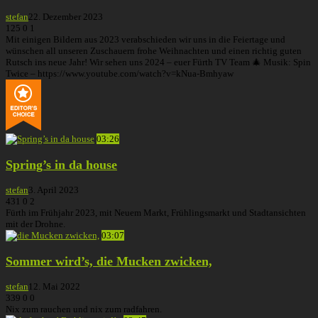
stefan
22. Dezember 2023
125
0
1
Mit einigen Bildern aus 2023 verabschieden wir uns in die Feiertage und
wünschen all unseren Zuschauern frohe Weihnachten und einen richtig guten
Rutsch ins neue Jahr! Wir sehen uns 2024 – euer Fürth TV Team 🎄 Musik: Spin
Twice – https://www.youtube.com/watch?v=kNua-Bmhyaw
03:26
Spring’s in da house
stefan
3. April 2023
431
0
2
Fürth im Frühjahr 2023, mit Neuem Markt, Frühlingsmarkt und Stadtansichten
mit der Drohne.
03:07
Sommer wird’s, die Mucken zwicken,
stefan
12. Mai 2022
339
0
0
Nix zum rauchen und nix zum radfahren.