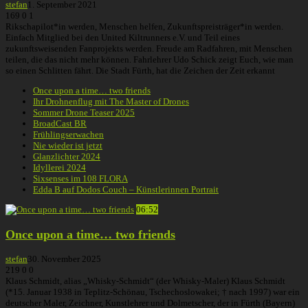
stefan
1. September 2021
169
0
1
Rikschapilot*in werden, Menschen helfen, Zukunftspreisträger*in werden.
Einfach Mitglied bei den United Kiltrunners e.V. und Teil eines
zukunftsweisenden Fanprojekts werden. Freude am Radfahren, mit Menschen
teilen, die das nicht mehr können. Fahrlehrer Udo Schick zeigt Euch, wie man
so einen Schlitten fährt. Die Stadt Fürth, hat die Zeichen der Zeit erkannt
Once upon a time… two friends
Ihr Drohnenflug mit The Master of Drones
Sommer Drone Teaser 2025
BroadCast BR
Frühlingserwachen
Nie wieder ist jetzt
Glanzlichter 2024
Idyllerei 2024
Sixsenses im 108 FLORA
Edda B auf Dodos Couch – Künstlerinnen Portrait
06:52
Once upon a time… two friends
stefan
30. November 2025
219
0
0
Klaus Schmidt, alias „Whisky-Schmidt“ (der Whisky-Maler) Klaus Schmidt
(*15. Januar 1938 in Teplitz-Schönau, Tschechoslowakei; † nach 1997) war ein
deutscher Maler, Zeichner, Kunstlehrer und Dolmetscher, der in Fürth (Bayern)