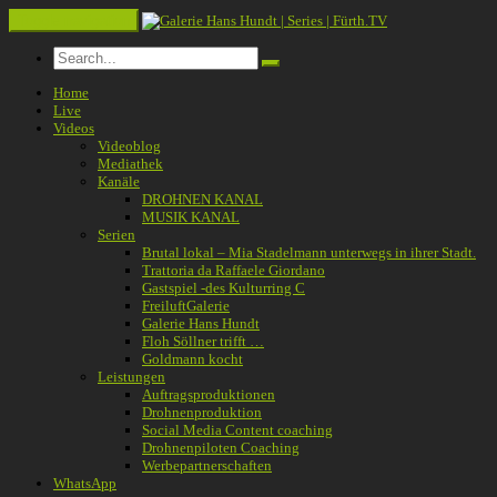
Toggle navigation
Home
Live
Videos
Videoblog
Mediathek
Kanäle
DROHNEN KANAL
MUSIK KANAL
Serien
Brutal lokal – Mia Stadelmann unterwegs in ihrer Stadt.
Trattoria da Raffaele Giordano
Gastspiel -des Kulturring C
FreiluftGalerie
Galerie Hans Hundt
Floh Söllner trifft …
Goldmann kocht
Leistungen
Auftragsproduktionen
Drohnenproduktion
Social Media Content coaching
Drohnenpiloten Coaching
Werbepartnerschaften
WhatsApp