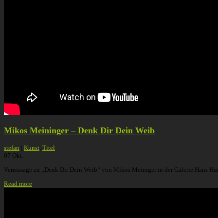
Mikos Meininger – Denk Dir Dein Weib
stefan
|
Kunst
,
Titel
07
Okt.
Vernissage zu „Denk Dir Dein Weib“ von Mikos Meiniger in der Galerie Hans Hu
Read more