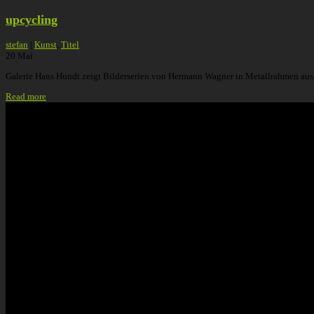
upcycling
stefan
|
Kunst
,
Titel
20
Mai
Galerie Hans Hundt zeigt Bilderserien von Hermann Wagner in Metallrahmen aus 
Read more