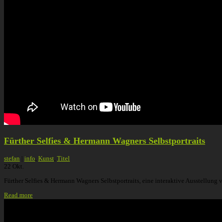
Fürther Selfies & Hermann Wagners Selbstportraits
stefan
|
info
,
Kunst
,
Titel
22
Okt.
Fürther Selfies & Hermann Wagners Selbstportraits, eine interaktive Ausstellung 
Read more