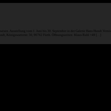
en. Ausstellung vom 1. Juni bis 30. September in der Galerie Hans Hundt.Verniss
dt, Königswarterstr. 50, 90762 Fürth. Öffnungszeiten: Klaus Ruhl +49 […]