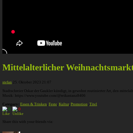
Mittelalterlicher Weihnachtsmar
stefan
25. Oktober 2023 21:07
Stadtschreier Oskar der Gaukler kündigt, in gewohnt routinierter Art, den mitt
Musik: https://www.youtube.com/@reikastanz8406
Category:
Essen & Trinken
,
Feste
,
Kultur
,
Promotion
,
Titel
0
0
Share this with your friends via: