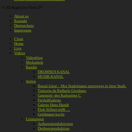
© All Rights by Fürth.TV
About us
Kontakt
Datenschutz
Impressum
Close
Home
Live
Videos
Videoblog
Mediathek
Kanäle
DROHNEN KANAL
MUSIK KANAL
Serien
Brutal lokal – Mia Stadelmann unterwegs in ihrer Stadt.
Trattoria da Raffaele Giordano
Gastspiel -des Kulturring C
FreiluftGalerie
Galerie Hans Hundt
Floh Söllner trifft …
Goldmann kocht
Leistungen
Auftragsproduktionen
Drohnenproduktion