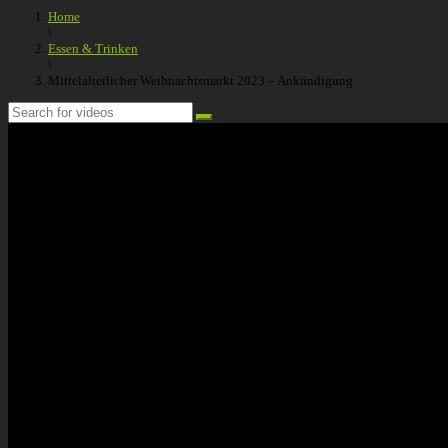
Home
\
Essen & Trinken
\
Mittelalterlicher Weihnachtsmarkt 2023 – Ankündigung