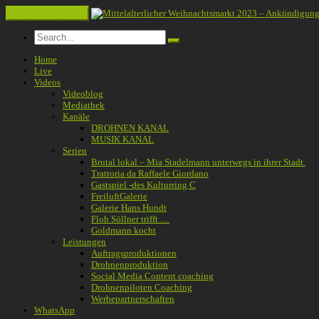
Toggle navigation
Home
Live
Videos
Videoblog
Mediathek
Kanäle
DROHNEN KANAL
MUSIK KANAL
Serien
Brutal lokal – Mia Stadelmann unterwegs in ihrer Stadt.
Trattoria da Raffaele Giordano
Gastspiel -des Kulturring C
FreiluftGalerie
Galerie Hans Hundt
Floh Söllner trifft …
Goldmann kocht
Leistungen
Auftragsproduktionen
Drohnenproduktion
Social Media Content coaching
Drohnenpiloten Coaching
Werbepartnerschaften
WhatsApp