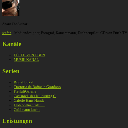
About The Author
stefan
- Mediendesigner, Fotograf, Kameramann, Drohnenpilot. CD von Fürth.TV
Kanäle
FÜRTH VON OBEN
MUSIK KANAL
Serien
Brutal Lokal
Trattoria da Raffaele Giordano
FreiluftGalerie
Gastspiel -des Kulturring C
Galerie Hans Hundt
Floh Söllner trifft …
Goldmann kocht
Leistungen