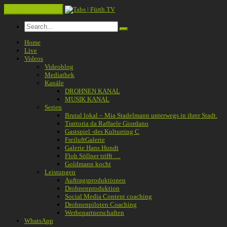
Toggle navigation
Home
Live
Videos
Videoblog
Mediathek
Kanäle
DROHNEN KANAL
MUSIK KANAL
Serien
Brutal lokal – Mia Stadelmann unterwegs in ihrer Stadt.
Trattoria da Raffaele Giordano
Gastspiel -des Kulturring C
FreiluftGalerie
Galerie Hans Hundt
Floh Söllner trifft …
Goldmann kocht
Leistungen
Auftragsproduktionen
Drohnenproduktion
Social Media Content coaching
Drohnenpiloten Coaching
Werbepartnerschaften
WhatsApp