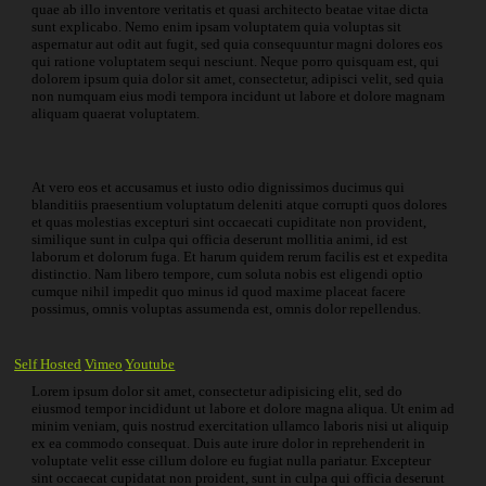
quae ab illo inventore veritatis et quasi architecto beatae vitae dicta
sunt explicabo. Nemo enim ipsam voluptatem quia voluptas sit
aspernatur aut odit aut fugit, sed quia consequuntur magni dolores eos
qui ratione voluptatem sequi nesciunt. Neque porro quisquam est, qui
dolorem ipsum quia dolor sit amet, consectetur, adipisci velit, sed quia
non numquam eius modi tempora incidunt ut labore et dolore magnam
aliquam quaerat voluptatem.
At vero eos et accusamus et iusto odio dignissimos ducimus qui
blanditiis praesentium voluptatum deleniti atque corrupti quos dolores
et quas molestias excepturi sint occaecati cupiditate non provident,
similique sunt in culpa qui officia deserunt mollitia animi, id est
laborum et dolorum fuga. Et harum quidem rerum facilis est et expedita
distinctio. Nam libero tempore, cum soluta nobis est eligendi optio
cumque nihil impedit quo minus id quod maxime placeat facere
possimus, omnis voluptas assumenda est, omnis dolor repellendus.
Self Hosted
Vimeo
Youtube
Lorem ipsum dolor sit amet, consectetur adipisicing elit, sed do
eiusmod tempor incididunt ut labore et dolore magna aliqua. Ut enim ad
minim veniam, quis nostrud exercitation ullamco laboris nisi ut aliquip
ex ea commodo consequat. Duis aute irure dolor in reprehenderit in
voluptate velit esse cillum dolore eu fugiat nulla pariatur. Excepteur
sint occaecat cupidatat non proident, sunt in culpa qui officia deserunt