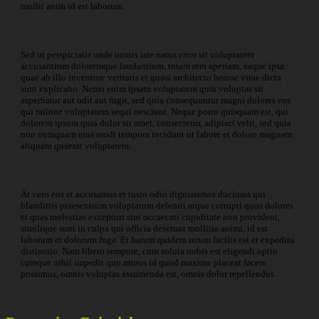
mollit anim id est laborum.
Sed ut perspiciatis unde omnis iste natus error sit voluptatem
accusantium doloremque laudantium, totam rem aperiam, eaque ipsa
quae ab illo inventore veritatis et quasi architecto beatae vitae dicta
sunt explicabo. Nemo enim ipsam voluptatem quia voluptas sit
aspernatur aut odit aut fugit, sed quia consequuntur magni dolores eos
qui ratione voluptatem sequi nesciunt. Neque porro quisquam est, qui
dolorem ipsum quia dolor sit amet, consectetur, adipisci velit, sed quia
non numquam eius modi tempora incidunt ut labore et dolore magnam
aliquam quaerat voluptatem.
At vero eos et accusamus et iusto odio dignissimos ducimus qui
blanditiis praesentium voluptatum deleniti atque corrupti quos dolores
et quas molestias excepturi sint occaecati cupiditate non provident,
similique sunt in culpa qui officia deserunt mollitia animi, id est
laborum et dolorum fuga. Et harum quidem rerum facilis est et expedita
distinctio. Nam libero tempore, cum soluta nobis est eligendi optio
cumque nihil impedit quo minus id quod maxime placeat facere
possimus, omnis voluptas assumenda est, omnis dolor repellendus.