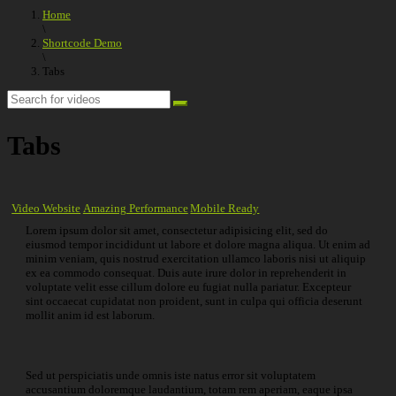
Home
\
Shortcode Demo
\
Tabs
Tabs
Video Website
Amazing Performance
Mobile Ready
Lorem ipsum dolor sit amet, consectetur adipisicing elit, sed do
eiusmod tempor incididunt ut labore et dolore magna aliqua. Ut enim ad
minim veniam, quis nostrud exercitation ullamco laboris nisi ut aliquip
ex ea commodo consequat. Duis aute irure dolor in reprehenderit in
voluptate velit esse cillum dolore eu fugiat nulla pariatur. Excepteur
sint occaecat cupidatat non proident, sunt in culpa qui officia deserunt
mollit anim id est laborum.
Sed ut perspiciatis unde omnis iste natus error sit voluptatem
accusantium doloremque laudantium, totam rem aperiam, eaque ipsa