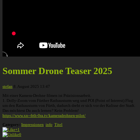
Sommer Drone Teaser 2025
stefan
8. August 2025 13:47
Mit einer Kamera-Drohne filmen ist Präzisionsarbeit.
1. Dolly-Zoom vom Fürther Rathausturm weg und POI (Point of Interest) Flug
um den Rathausturm von Fürth, dadurch dreht er sich vor der Kulisse der Stadt.
Das möchtest Du auch lernen? Kein Problem!
https://www.xn--frth-0ra.tv/kameradrohnen-pilot/
Category:
Impressionen
,
info
,
Titel
+1
0