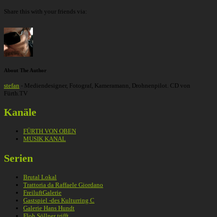
Share this with your friends via:
About The Author
stefan
- Mediendesigner, Fotograf, Kameramann, Drohnenpilot. CD von
Fürth.TV
Kanäle
FÜRTH VON OBEN
MUSIK KANAL
Serien
Brutal Lokal
Trattoria da Raffaele Giordano
FreiluftGalerie
Gastspiel -des Kulturring C
Galerie Hans Hundt
Floh Söllner trifft …