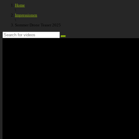
Home
\
Impressionen
\
Sommer Drone Teaser 2025