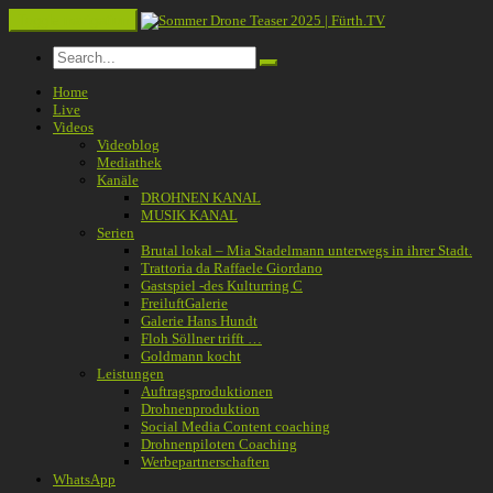
Toggle navigation
Home
Live
Videos
Videoblog
Mediathek
Kanäle
DROHNEN KANAL
MUSIK KANAL
Serien
Brutal lokal – Mia Stadelmann unterwegs in ihrer Stadt.
Trattoria da Raffaele Giordano
Gastspiel -des Kulturring C
FreiluftGalerie
Galerie Hans Hundt
Floh Söllner trifft …
Goldmann kocht
Leistungen
Auftragsproduktionen
Drohnenproduktion
Social Media Content coaching
Drohnenpiloten Coaching
Werbepartnerschaften
WhatsApp