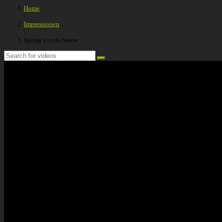
Home
\
Impressionen
\
Spring’s in da house