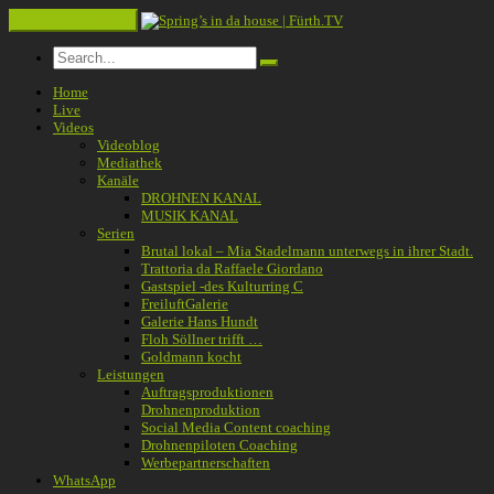
Toggle navigation
Home
Live
Videos
Videoblog
Mediathek
Kanäle
DROHNEN KANAL
MUSIK KANAL
Serien
Brutal lokal – Mia Stadelmann unterwegs in ihrer Stadt.
Trattoria da Raffaele Giordano
Gastspiel -des Kulturring C
FreiluftGalerie
Galerie Hans Hundt
Floh Söllner trifft …
Goldmann kocht
Leistungen
Auftragsproduktionen
Drohnenproduktion
Social Media Content coaching
Drohnenpiloten Coaching
Werbepartnerschaften
WhatsApp