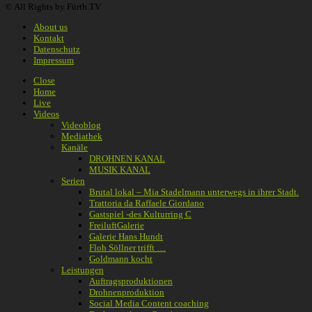
© All Rights by Fürth.TV
About us
Kontakt
Datenschutz
Impressum
Close
Home
Live
Videos
Videoblog
Mediathek
Kanäle
DROHNEN KANAL
MUSIK KANAL
Serien
Brutal lokal – Mia Stadelmann unterwegs in ihrer Stadt.
Trattoria da Raffaele Giordano
Gastspiel -des Kulturring C
FreiluftGalerie
Galerie Hans Hundt
Floh Söllner trifft …
Goldmann kocht
Leistungen
Auftragsproduktionen
Drohnenproduktion
Social Media Content coaching