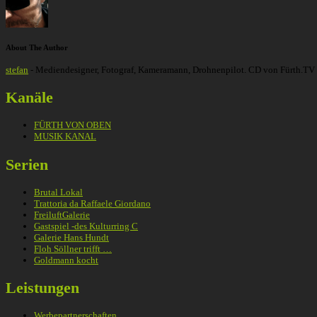
About The Author
stefan
- Mediendesigner, Fotograf, Kameramann, Drohnenpilot. CD von Fürth.TV
Kanäle
FÜRTH VON OBEN
MUSIK KANAL
Serien
Brutal Lokal
Trattoria da Raffaele Giordano
FreiluftGalerie
Gastspiel -des Kulturring C
Galerie Hans Hundt
Floh Söllner trifft …
Goldmann kocht
Leistungen
Werbepartnerschaften