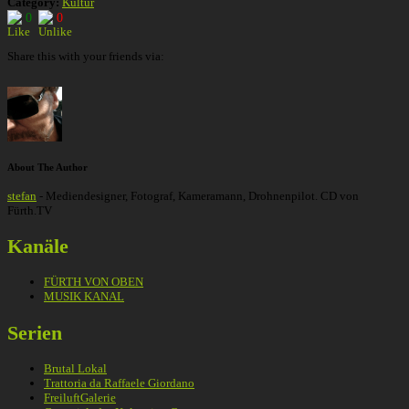
Category:
Kultur
0
0
Share this with your friends via:
About The Author
stefan
- Mediendesigner, Fotograf, Kameramann, Drohnenpilot. CD von
Fürth.TV
Kanäle
FÜRTH VON OBEN
MUSIK KANAL
Serien
Brutal Lokal
Trattoria da Raffaele Giordano
FreiluftGalerie