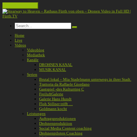
Toggle navigation
Home
Live
Videos
Videoblog
Mediathek
Kanäle
DROHNEN KANAL
MUSIK KANAL
Serien
Brutal lokal – Mia Stadelmann unterwegs in ihrer Stadt.
Trattoria da Raffaele Giordano
Gastspiel -des Kulturring C
FreiluftGalerie
Galerie Hans Hundt
Floh Söllner trifft …
Goldmann kocht
Leistungen
Auftragsproduktionen
Drohnenproduktion
Social Media Content coaching
Drohnenpiloten Coaching