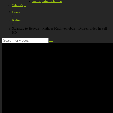
Werbepartnerschaften
WhatsApp
Home
\
Kultur
\
Stearway to Heaven – Rathaus Fürth von oben – Dronen Video in Full
HD