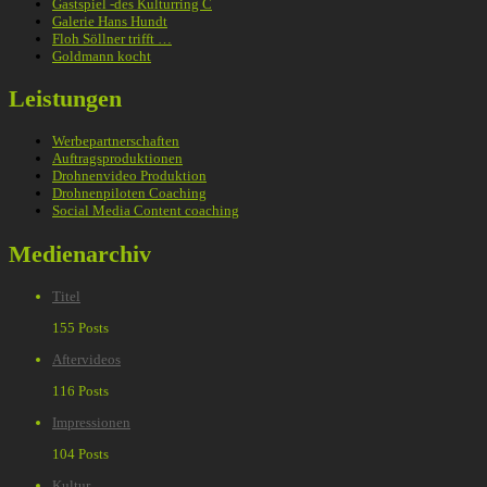
Gastspiel -des Kulturring C
Galerie Hans Hundt
Floh Söllner trifft …
Goldmann kocht
Leistungen
Werbepartnerschaften
Auftragsproduktionen
Drohnenvideo Produktion
Drohnenpiloten Coaching
Social Media Content coaching
Medienarchiv
Titel
155 Posts
Aftervideos
116 Posts
Impressionen
104 Posts
Kultur