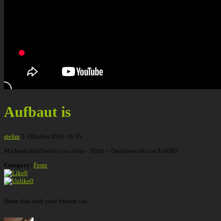
Aufbaut is
stefan
3. Oktober 2016 16:35
Michaeliskirchweih von oben – Fürth – Drohnenvideo in FullHD
Category:
Feste
0
0
Share this with your friends via: