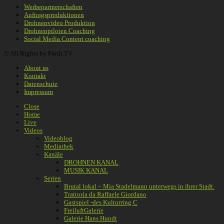
Werbepartnerschaften
Auftragsproduktionen
Drohnenvideo Produktion
Drohnenpiloten Coaching
Social Media Content coaching
© All Rights by Fürth.TV
About us
Kontakt
Datenschutz
Impressum
Close
Home
Live
Videos
Videoblog
Mediathek
Kanäle
DROHNEN KANAL
MUSIK KANAL
Serien
Brutal lokal – Mia Stadelmann unterwegs in ihrer Stadt.
Trattoria da Raffaele Giordano
Gastspiel -des Kulturring C
FreiluftGalerie
Galerie Hans Hundt