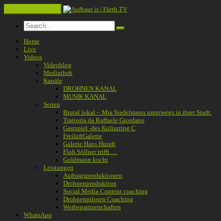
Toggle navigation
Home
Live
Videos
Videoblog
Mediathek
Kanäle
DROHNEN KANAL
MUSIK KANAL
Serien
Brutal lokal – Mia Stadelmann unterwegs in ihrer Stadt.
Trattoria da Raffaele Giordano
Gastspiel -des Kulturring C
FreiluftGalerie
Galerie Hans Hundt
Floh Söllner trifft …
Goldmann kocht
Leistungen
Auftragsproduktionen
Drohnenproduktion
Social Media Content coaching
Drohnenpiloten Coaching
Werbepartnerschaften
WhatsApp