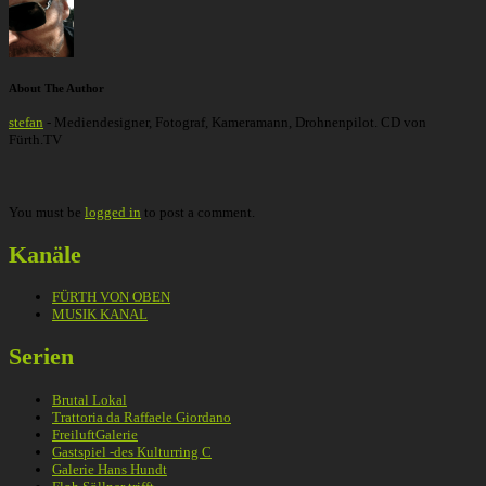
About The Author
stefan
- Mediendesigner, Fotograf, Kameramann, Drohnenpilot. CD von
Fürth.TV
You must be
logged in
to post a comment.
Kanäle
FÜRTH VON OBEN
MUSIK KANAL
Serien
Brutal Lokal
Trattoria da Raffaele Giordano
FreiluftGalerie
Gastspiel -des Kulturring C
Galerie Hans Hundt