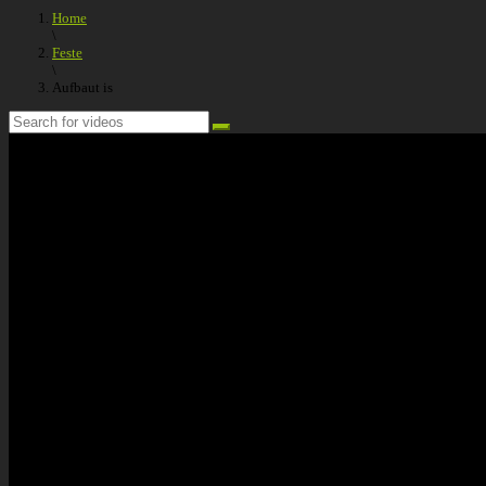
Home
\
Feste
\
Aufbaut is