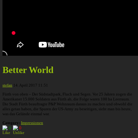
Better World
stefan
14. April 2017 11:51
Fürth von oben – Der Südstadtpark, Fluch und Segen. Vor 25 Jahren zogen die
Amerikaner 15.000 Soldaten aus Fürth ab, die Folge waren 100 ha Leerraum.
Die Stadt Fürth beauftragte P&P Wohnraum daraus zu machen und obwohl die
alles getan haben, die Spuren der US-Army zu beseitigen, sieht man bis heute,
was das Gelände einmal war.
Category:
Impressionen
0
0