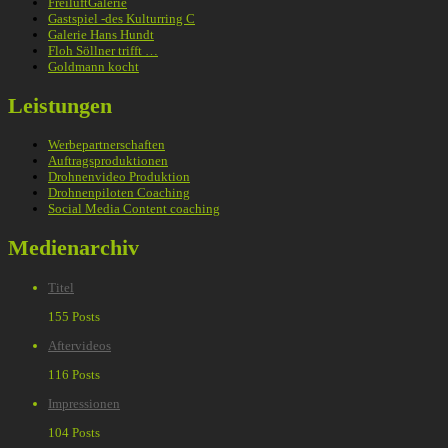
FreiluftGalerie
Gastspiel -des Kulturring C
Galerie Hans Hundt
Floh Söllner trifft …
Goldmann kocht
Leistungen
Werbepartnerschaften
Auftragsproduktionen
Drohnenvideo Produktion
Drohnenpiloten Coaching
Social Media Content coaching
Medienarchiv
Titel
155 Posts
Aftervideos
116 Posts
Impressionen
104 Posts