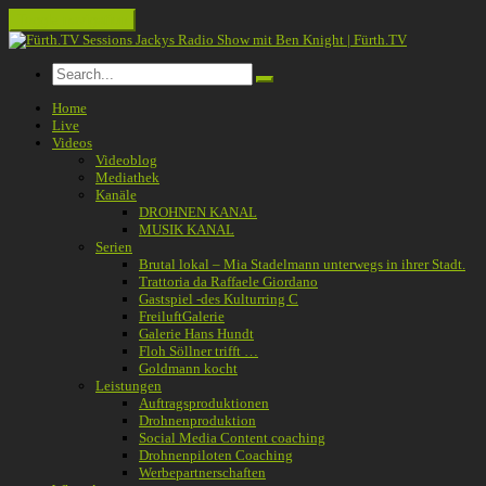
Toggle navigation
Home
Live
Videos
Videoblog
Mediathek
Kanäle
DROHNEN KANAL
MUSIK KANAL
Serien
Brutal lokal – Mia Stadelmann unterwegs in ihrer Stadt.
Trattoria da Raffaele Giordano
Gastspiel -des Kulturring C
FreiluftGalerie
Galerie Hans Hundt
Floh Söllner trifft …
Goldmann kocht
Leistungen
Auftragsproduktionen
Drohnenproduktion
Social Media Content coaching
Drohnenpiloten Coaching
Werbepartnerschaften