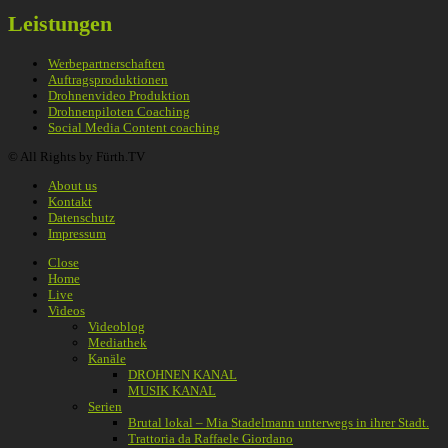
Leistungen
Werbepartnerschaften
Auftragsproduktionen
Drohnenvideo Produktion
Drohnenpiloten Coaching
Social Media Content coaching
© All Rights by Fürth.TV
About us
Kontakt
Datenschutz
Impressum
Close
Home
Live
Videos
Videoblog
Mediathek
Kanäle
DROHNEN KANAL
MUSIK KANAL
Serien
Brutal lokal – Mia Stadelmann unterwegs in ihrer Stadt.
Trattoria da Raffaele Giordano