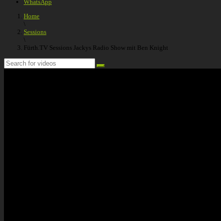
WhatsApp
Home
\
Sessions
\
Fürth.TV Sessions Jackys Radio Show mit Ben Knight