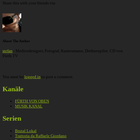
Share this with your friends via:
About The Author
stefan
- Mediendesigner, Fotograf, Kameramann, Drohnenpilot. CD von
Fürth.TV
You must be
logged in
to post a comment.
Kanäle
FÜRTH VON OBEN
MUSIK KANAL
Serien
Brutal Lokal
Trattoria da Raffaele Giordano