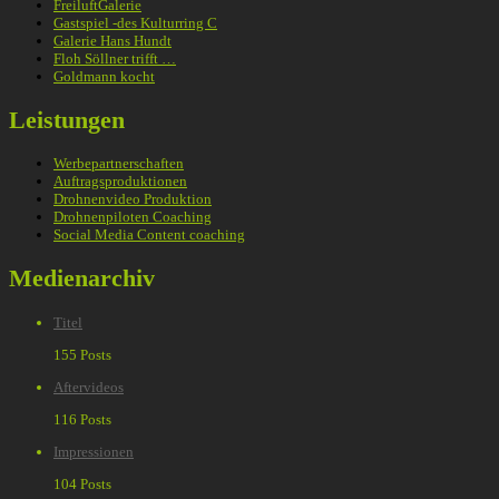
FreiluftGalerie
Gastspiel -des Kulturring C
Galerie Hans Hundt
Floh Söllner trifft …
Goldmann kocht
Leistungen
Werbepartnerschaften
Auftragsproduktionen
Drohnenvideo Produktion
Drohnenpiloten Coaching
Social Media Content coaching
Medienarchiv
Titel
155 Posts
Aftervideos
116 Posts
Impressionen
104 Posts