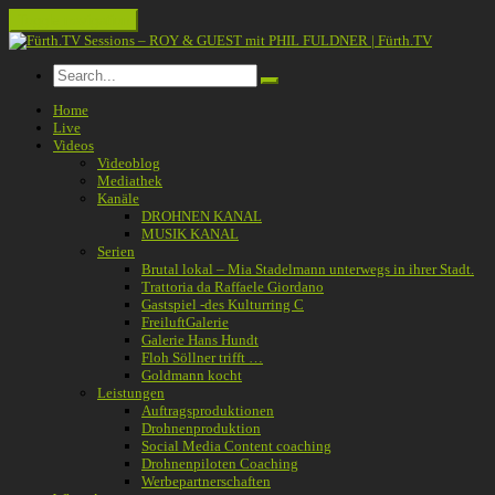
Toggle navigation
Home
Live
Videos
Videoblog
Mediathek
Kanäle
DROHNEN KANAL
MUSIK KANAL
Serien
Brutal lokal – Mia Stadelmann unterwegs in ihrer Stadt.
Trattoria da Raffaele Giordano
Gastspiel -des Kulturring C
FreiluftGalerie
Galerie Hans Hundt
Floh Söllner trifft …
Goldmann kocht
Leistungen
Auftragsproduktionen
Drohnenproduktion
Social Media Content coaching
Drohnenpiloten Coaching
Werbepartnerschaften