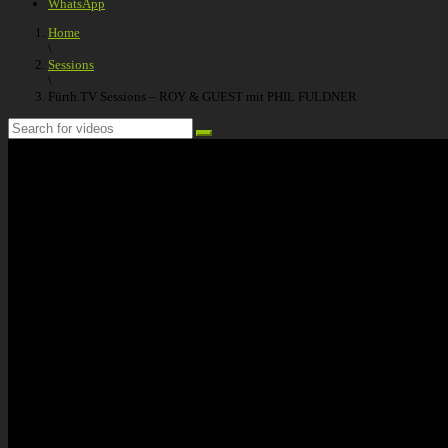
WhatsApp
Home
\
Sessions
\
Fürth.TV Sessions – ROY & GUEST mit PHIL FULDNER