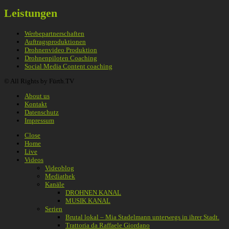
Leistungen
Werbepartnerschaften
Auftragsproduktionen
Drohnenvideo Produktion
Drohnenpiloten Coaching
Social Media Content coaching
© All Rights by Fürth.TV
About us
Kontakt
Datenschutz
Impressum
Close
Home
Live
Videos
Videoblog
Mediathek
Kanäle
DROHNEN KANAL
MUSIK KANAL
Serien
Brutal lokal – Mia Stadelmann unterwegs in ihrer Stadt.
Trattoria da Raffaele Giordano