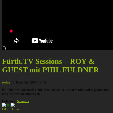
Fürth.TV Sessions – ROY &
GUEST mit PHIL FULDNER
stefan
28. Dezember 2017 19:52
Phil Fuldner hatte noch 1 Std. Zeit und ist bei uns im Studio vorbei gekommen
um eine Session aufzulegen.
Category:
Sessions
0
0