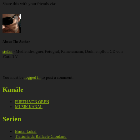
Share this with your friends via:
About The Author
stefan
- Mediendesigner, Fotograf, Kameramann, Drohnenpilot. CD von
Fürth.TV
You must be
logged in
to post a comment.
Kanäle
FÜRTH VON OBEN
MUSIK KANAL
Serien
Brutal Lokal
Trattoria da Raffaele Giordano