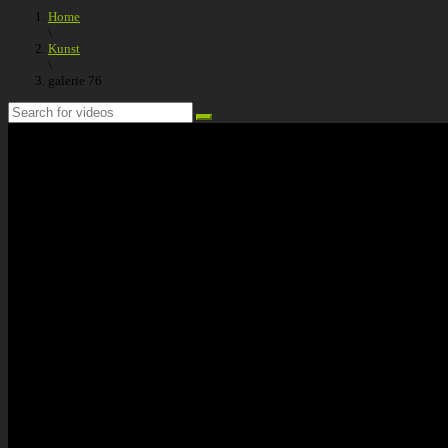
Home
\
Kunst
\
galerie 76