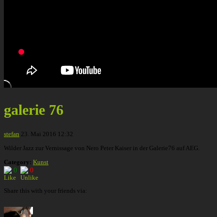
galerie 76
stefan
23. Mai 2016 12:32
Wilder Jazz zur Vernissage von Nero Peter Kaiser in der Galerie76 auf AEG.
Category:
Kunst
0
0
Share this with your friends via: