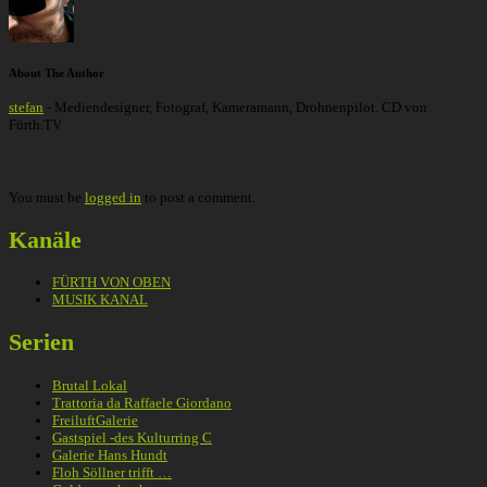
About The Author
stefan
- Mediendesigner, Fotograf, Kameramann, Drohnenpilot. CD von
Fürth.TV
You must be
logged in
to post a comment.
Kanäle
FÜRTH VON OBEN
MUSIK KANAL
Serien
Brutal Lokal
Trattoria da Raffaele Giordano
FreiluftGalerie
Gastspiel -des Kulturring C
Galerie Hans Hundt
Floh Söllner trifft …