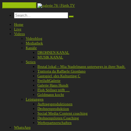
Toggle navigation
Home
Live
Videos
Videoblog
Mediathek
Kanäle
DROHNEN KANAL
MUSIK KANAL
Serien
Brutal lokal – Mia Stadelmann unterwegs in ihrer Stadt.
Trattoria da Raffaele Giordano
Gastspiel -des Kulturring C
FreiluftGalerie
Galerie Hans Hundt
Floh Söllner trifft …
Goldmann kocht
Leistungen
Auftragsproduktionen
Drohnenproduktion
Social Media Content coaching
Drohnenpiloten Coaching
Werbepartnerschaften
WhatsApp