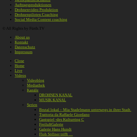
Auftragsproduktionen
Drohnenvideo Produktion
Drohnenpiloten Coaching
Social Media Content coaching
© All Rights by Fürth.TV
About us
Kontakt
Datenschutz
Impressum
Close
Home
Live
Videos
Videoblog
Mediathek
Kanäle
DROHNEN KANAL
MUSIK KANAL
Serien
Brutal lokal – Mia Stadelmann unterwegs in ihrer Stadt.
Trattoria da Raffaele Giordano
Gastspiel -des Kulturring C
FreiluftGalerie
Galerie Hans Hundt
Floh Söllner trifft …