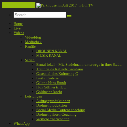
Toggle navigation
Home
Live
Videos
Videoblog
Mediathek
Kanäle
DROHNEN KANAL
MUSIK KANAL
Serien
Brutal lokal – Mia Stadelmann unterwegs in ihrer Stadt.
Trattoria da Raffaele Giordano
Gastspiel -des Kulturring C
FreiluftGalerie
Galerie Hans Hundt
Floh Söllner trifft …
Goldmann kocht
Leistungen
Auftragsproduktionen
Drohnenproduktion
Social Media Content coaching
Drohnenpiloten Coaching
Werbepartnerschaften
WhatsApp