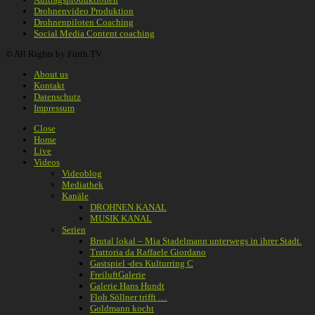
Drohnenvideo Produktion
Drohnenpiloten Coaching
Social Media Content coaching
© All Rights by Fürth.TV
About us
Kontakt
Datenschutz
Impressum
Close
Home
Live
Videos
Videoblog
Mediathek
Kanäle
DROHNEN KANAL
MUSIK KANAL
Serien
Brutal lokal – Mia Stadelmann unterwegs in ihrer Stadt.
Trattoria da Raffaele Giordano
Gastspiel -des Kulturring C
FreiluftGalerie
Galerie Hans Hundt
Floh Söllner trifft …
Goldmann kocht