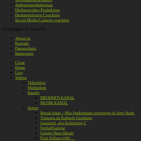
Auftragsproduktionen
Drohnenvideo Produktion
Drohnenpiloten Coaching
Social Media Content coaching
© All Rights by Fürth.TV
About us
Kontakt
Datenschutz
Impressum
Close
Home
Live
Videos
Videoblog
Mediathek
Kanäle
DROHNEN KANAL
MUSIK KANAL
Serien
Brutal lokal – Mia Stadelmann unterwegs in ihrer Stadt.
Trattoria da Raffaele Giordano
Gastspiel -des Kulturring C
FreiluftGalerie
Galerie Hans Hundt
Floh Söllner trifft …