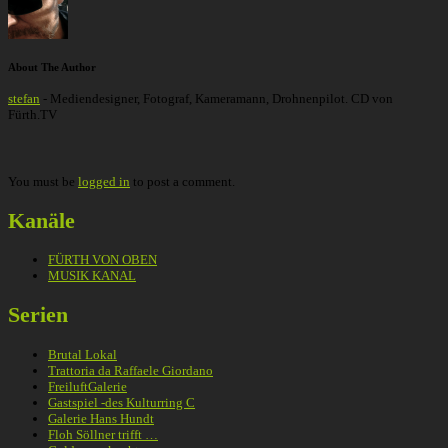
About The Author
stefan
- Mediendesigner, Fotograf, Kameramann, Drohnenpilot. CD von
Fürth.TV
You must be
logged in
to post a comment.
Kanäle
FÜRTH VON OBEN
MUSIK KANAL
Serien
Brutal Lokal
Trattoria da Raffaele Giordano
FreiluftGalerie
Gastspiel -des Kulturring C
Galerie Hans Hundt
Floh Söllner trifft …