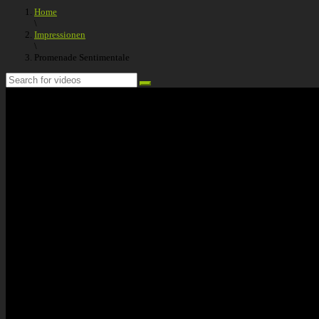
Home
\
Impressionen
\
Promenade Sentimentale