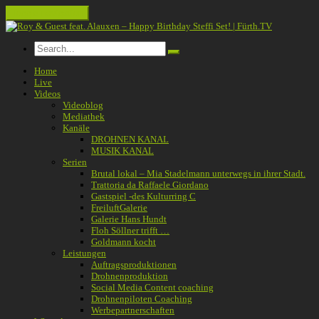
Toggle navigation
Home
Live
Videos
Videoblog
Mediathek
Kanäle
DROHNEN KANAL
MUSIK KANAL
Serien
Brutal lokal – Mia Stadelmann unterwegs in ihrer Stadt.
Trattoria da Raffaele Giordano
Gastspiel -des Kulturring C
FreiluftGalerie
Galerie Hans Hundt
Floh Söllner trifft …
Goldmann kocht
Leistungen
Auftragsproduktionen
Drohnenproduktion
Social Media Content coaching
Drohnenpiloten Coaching
Werbepartnerschaften