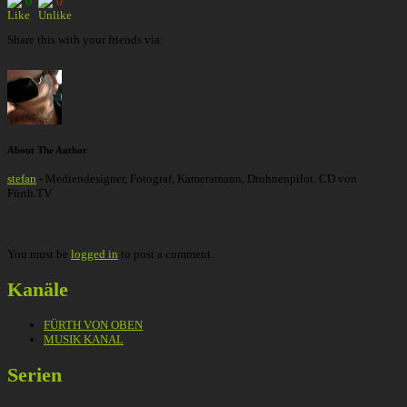
0
0
Share this with your friends via:
About The Author
stefan
- Mediendesigner, Fotograf, Kameramann, Drohnenpilot. CD von
Fürth.TV
You must be
logged in
to post a comment.
Kanäle
FÜRTH VON OBEN
MUSIK KANAL
Serien