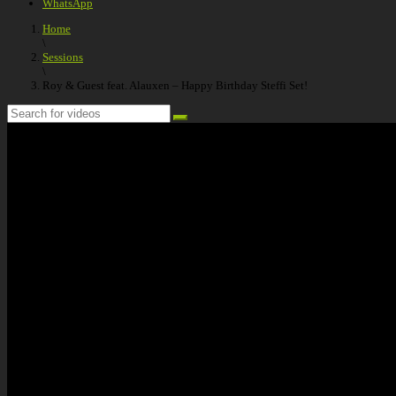
WhatsApp
Home
\
Sessions
\
Roy & Guest feat. Alauxen – Happy Birthday Steffi Set!