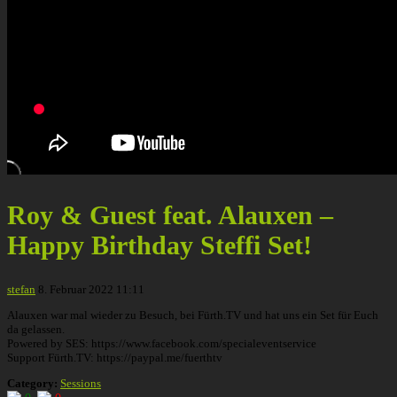
Roy & Guest feat. Alauxen –
Happy Birthday Steffi Set!
stefan
8. Februar 2022 11:11
Alauxen war mal wieder zu Besuch, bei Fürth.TV und hat uns ein Set für Euch
da gelassen.
Powered by SES: https://www.facebook.com/specialeventservice
Support Fürth.TV: https://paypal.me/fuerthtv
Category:
Sessions