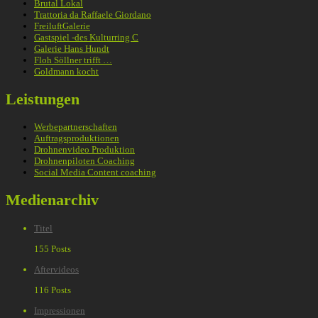
Brutal Lokal
Trattoria da Raffaele Giordano
FreiluftGalerie
Gastspiel -des Kulturring C
Galerie Hans Hundt
Floh Söllner trifft …
Goldmann kocht
Leistungen
Werbepartnerschaften
Auftragsproduktionen
Drohnenvideo Produktion
Drohnenpiloten Coaching
Social Media Content coaching
Medienarchiv
Titel
155 Posts
Aftervideos
116 Posts
Impressionen