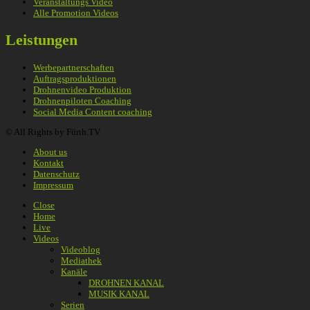
Veranstaltungs Video
Alle Promotion Videos
Leistungen
Werbepartnerschaften
Auftragsproduktionen
Drohnenvideo Produktion
Drohnenpiloten Coaching
Social Media Content coaching
© All Rights by Fürth.TV
About us
Kontakt
Datenschutz
Impressum
Close
Home
Live
Videos
Videoblog
Mediathek
Kanäle
DROHNEN KANAL
MUSIK KANAL
Serien