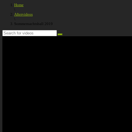
Home
\
Aftervideos
\
Sommernachtsball 2019