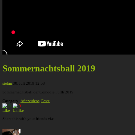
Sommernachtsball 2019
stefan
30. Juli 2019 12:53
Sommernachtsball der Comödie Fürth 2019
Category:
Aftervideos
,
Feste
0
0
Share this with your friends via: