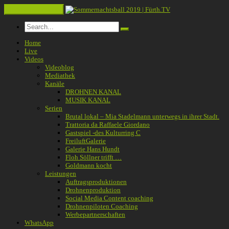
Toggle navigation
Home
Live
Videos
Videoblog
Mediathek
Kanäle
DROHNEN KANAL
MUSIK KANAL
Serien
Brutal lokal – Mia Stadelmann unterwegs in ihrer Stadt.
Trattoria da Raffaele Giordano
Gastspiel -des Kulturring C
FreiluftGalerie
Galerie Hans Hundt
Floh Söllner trifft …
Goldmann kocht
Leistungen
Auftragsproduktionen
Drohnenproduktion
Social Media Content coaching
Drohnenpiloten Coaching
Werbepartnerschaften
WhatsApp