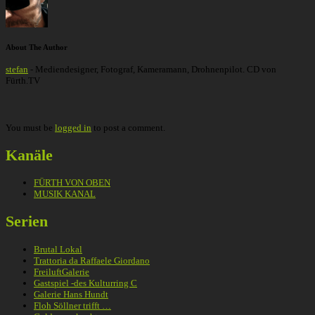
About The Author
stefan
- Mediendesigner, Fotograf, Kameramann, Drohnenpilot. CD von
Fürth.TV
You must be
logged in
to post a comment.
Kanäle
FÜRTH VON OBEN
MUSIK KANAL
Serien
Brutal Lokal
Trattoria da Raffaele Giordano
FreiluftGalerie
Gastspiel -des Kulturring C
Galerie Hans Hundt
Floh Söllner trifft …