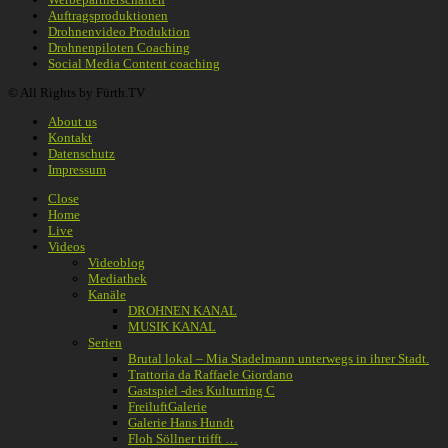
Auftragsproduktionen
Drohnenvideo Produktion
Drohnenpiloten Coaching
Social Media Content coaching
© All Rights by Fürth.TV
About us
Kontakt
Datenschutz
Impressum
Close
Home
Live
Videos
Videoblog
Mediathek
Kanäle
DROHNEN KANAL
MUSIK KANAL
Serien
Brutal lokal – Mia Stadelmann unterwegs in ihrer Stadt.
Trattoria da Raffaele Giordano
Gastspiel -des Kulturring C
FreiluftGalerie
Galerie Hans Hundt
Floh Söllner trifft …