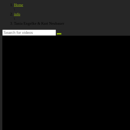
Home
\
info
\
Tania Engelke & Kurt Neubauer