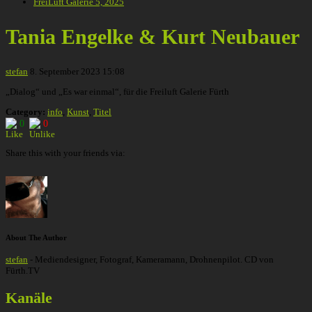
FreiLuft Galerie 5, 2025
Tania Engelke & Kurt Neubauer
stefan
8. September 2023 15:08
„Dialog“ und „Es war einmal“, für die Freiluft Galerie Fürth
Category:
info
,
Kunst
,
Titel
0
0
Share this with your friends via:
About The Author
stefan
- Mediendesigner, Fotograf, Kameramann, Drohnenpilot. CD von
Fürth.TV
Kanäle