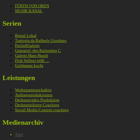
FÜRTH VON OBEN
MUSIK KANAL
Serien
Brutal Lokal
Trattoria da Raffaele Giordano
FreiluftGalerie
Gastspiel -des Kulturring C
Galerie Hans Hundt
Floh Söllner trifft …
Goldmann kocht
Leistungen
Werbepartnerschaften
Auftragsproduktionen
Drohnenvideo Produktion
Drohnenpiloten Coaching
Social Media Content coaching
Medienarchiv
Titel