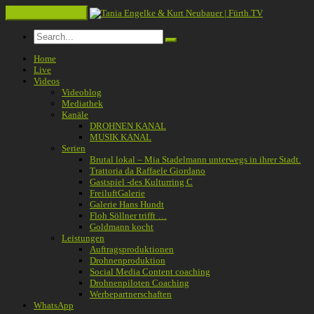
Toggle navigation
Home
Live
Videos
Videoblog
Mediathek
Kanäle
DROHNEN KANAL
MUSIK KANAL
Serien
Brutal lokal – Mia Stadelmann unterwegs in ihrer Stadt.
Trattoria da Raffaele Giordano
Gastspiel -des Kulturring C
FreiluftGalerie
Galerie Hans Hundt
Floh Söllner trifft …
Goldmann kocht
Leistungen
Auftragsproduktionen
Drohnenproduktion
Social Media Content coaching
Drohnenpiloten Coaching
Werbepartnerschaften
WhatsApp