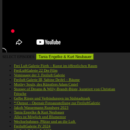
SELECT EPISODES:
Tania Engelke & Kurt Neubauer
Frei Luft Galerie Fürth – Kunst im öffentlichen Raum
FreiLuftGalerie 22 Der Film
Vernissage der 3. Freiluft Galerie
Freiluft Galerie III, Sabine Deifel – Bäume
Motley Souls, des Künstlers Adam Cmiel
Storage of Dreams & Willy-Brandt-Büste, kuratiert von Christian
Fritsche
Gelbe Ringe und Verbindungen im Südstadtpark
*/Output – Openair Fotoausstellung zur FreiluftGalerie
Jakob Wassermann Rundweg 2023
Tania Engelke & Kurt Neubauer
Alles ist Möglich und Blumentor
Wechselrahmen, Pfütze und an die Luft.
FreiluftGalerie IV 2024