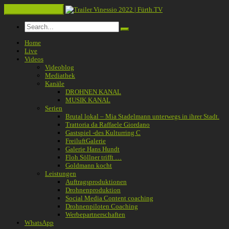
Toggle navigation
Home
Live
Videos
Videoblog
Mediathek
Kanäle
DROHNEN KANAL
MUSIK KANAL
Serien
Brutal lokal – Mia Stadelmann unterwegs in ihrer Stadt.
Trattoria da Raffaele Giordano
Gastspiel -des Kulturring C
FreiluftGalerie
Galerie Hans Hundt
Floh Söllner trifft …
Goldmann kocht
Leistungen
Auftragsproduktionen
Drohnenproduktion
Social Media Content coaching
Drohnenpiloten Coaching
Werbepartnerschaften
WhatsApp