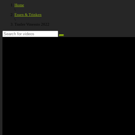
Home
\
Essen & Trinken
\
Trailer Vinessio 2022