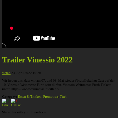
Trailer Vinessio 2022
stefan
23. April 2022 19:26
Wir freuen uns, dass wir am 07. und 08. Mai wieder #brutallokal zu Gast auf der
10. Vinessio Weinmesse Fürth sein dürfen. Vinessio Weinmesse Fürth Tickets
unter: https://www.weinmesse-fuerth.de/
Category:
Essen & Trinken
,
Promotion
,
Titel
0
0
Share this with your friends via: