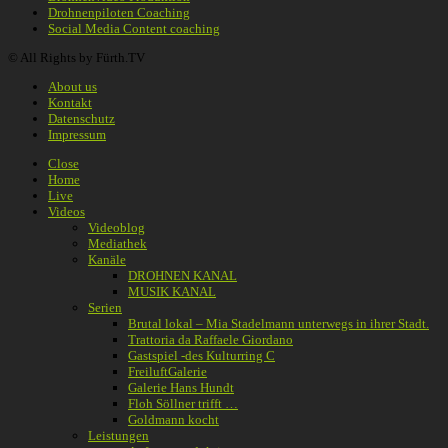
Drohnenpiloten Coaching
Social Media Content coaching
© All Rights by Fürth.TV
About us
Kontakt
Datenschutz
Impressum
Close
Home
Live
Videos
Videoblog
Mediathek
Kanäle
DROHNEN KANAL
MUSIK KANAL
Serien
Brutal lokal – Mia Stadelmann unterwegs in ihrer Stadt.
Trattoria da Raffaele Giordano
Gastspiel -des Kulturring C
FreiluftGalerie
Galerie Hans Hundt
Floh Söllner trifft …
Goldmann kocht
Leistungen