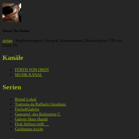
About The Author
stefan
- Mediendesigner, Fotograf, Kameramann, Drohnenpilot. CD von
Fürth.TV
Kanäle
FÜRTH VON OBEN
MUSIK KANAL
Serien
Brutal Lokal
Trattoria da Raffaele Giordano
FreiluftGalerie
Gastspiel -des Kulturring C
Galerie Hans Hundt
Floh Söllner trifft …
Goldmann kocht