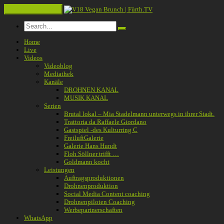
Toggle navigation
Home
Live
Videos
Videoblog
Mediathek
Kanäle
DROHNEN KANAL
MUSIK KANAL
Serien
Brutal lokal – Mia Stadelmann unterwegs in ihrer Stadt.
Trattoria da Raffaele Giordano
Gastspiel -des Kulturring C
FreiluftGalerie
Galerie Hans Hundt
Floh Söllner trifft …
Goldmann kocht
Leistungen
Auftragsproduktionen
Drohnenproduktion
Social Media Content coaching
Drohnenpiloten Coaching
Werbepartnerschaften
WhatsApp