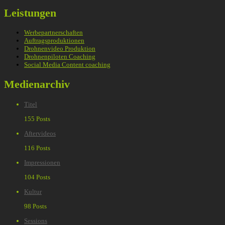
Leistungen
Werbepartnerschaften
Auftragsproduktionen
Drohnenvideo Produktion
Drohnenpiloten Coaching
Social Media Content coaching
Medienarchiv
Titel
155 Posts
Aftervideos
116 Posts
Impressionen
104 Posts
Kultur
98 Posts
Sessions