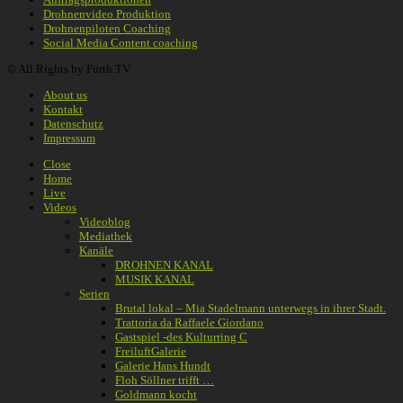
Drohnenvideo Produktion
Drohnenpiloten Coaching
Social Media Content coaching
© All Rights by Fürth.TV
About us
Kontakt
Datenschutz
Impressum
Close
Home
Live
Videos
Videoblog
Mediathek
Kanäle
DROHNEN KANAL
MUSIK KANAL
Serien
Brutal lokal – Mia Stadelmann unterwegs in ihrer Stadt.
Trattoria da Raffaele Giordano
Gastspiel -des Kulturring C
FreiluftGalerie
Galerie Hans Hundt
Floh Söllner trifft …
Goldmann kocht