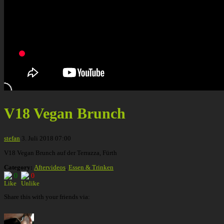
V18 Vegan Brunch
stefan
3. Juli 2018 07:00
V18 Vegan Brunch auf der Terrazza, Fürth
Category:
Aftervideos
,
Essen & Trinken
0
0
Share this with your friends via: