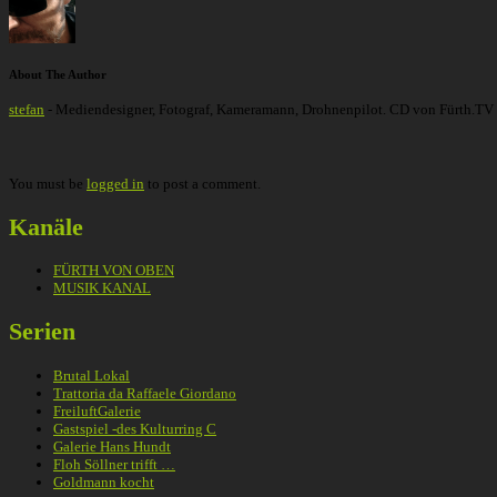
About The Author
stefan
- Mediendesigner, Fotograf, Kameramann, Drohnenpilot. CD von Fürth.TV
You must be
logged in
to post a comment.
Kanäle
FÜRTH VON OBEN
MUSIK KANAL
Serien
Brutal Lokal
Trattoria da Raffaele Giordano
FreiluftGalerie
Gastspiel -des Kulturring C
Galerie Hans Hundt
Floh Söllner trifft …
Goldmann kocht