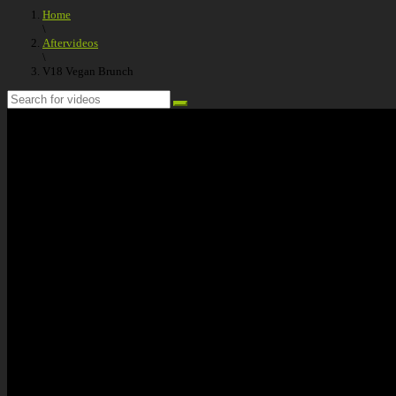
Home
\
Aftervideos
\
V18 Vegan Brunch