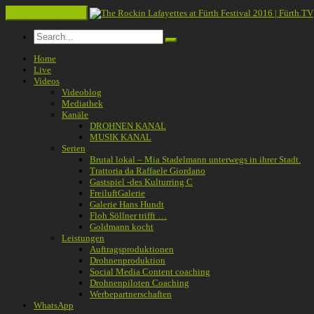
Toggle navigation
Home
Live
Videos
Videoblog
Mediathek
Kanäle
DROHNEN KANAL
MUSIK KANAL
Serien
Brutal lokal – Mia Stadelmann unterwegs in ihrer Stadt.
Trattoria da Raffaele Giordano
Gastspiel -des Kulturring C
FreiluftGalerie
Galerie Hans Hundt
Floh Söllner trifft …
Goldmann kocht
Leistungen
Auftragsproduktionen
Drohnenproduktion
Social Media Content coaching
Drohnenpiloten Coaching
Werbepartnerschaften
WhatsApp