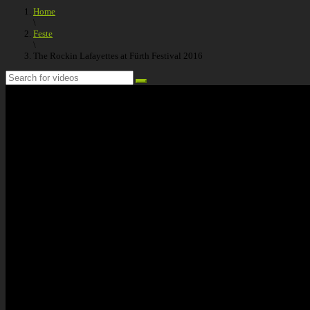
Home
\
Feste
\
The Rockin Lafayettes at Fürth Festival 2016