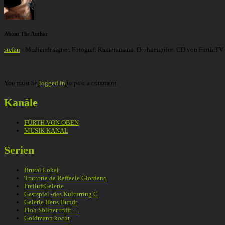
About The Author
stefan
- Mediendesigner, Fotograf, Kameramann, Drohnenpilot. CD von Fürth.TV
You must be
logged in
to post a comment.
Kanäle
FÜRTH VON OBEN
MUSIK KANAL
Serien
Brutal Lokal
Trattoria da Raffaele Giordano
FreiluftGalerie
Gastspiel -des Kulturring C
Galerie Hans Hundt
Floh Söllner trifft …
Goldmann kocht