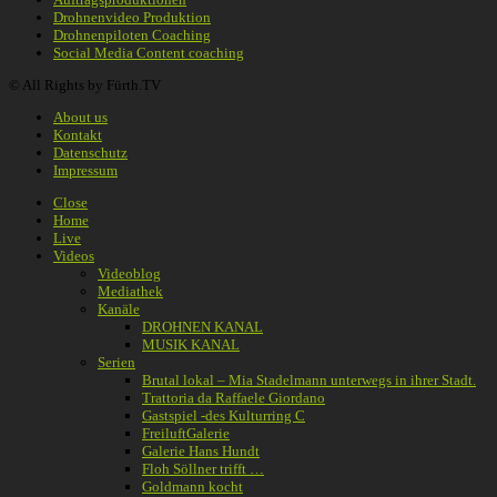
Drohnenvideo Produktion
Drohnenpiloten Coaching
Social Media Content coaching
© All Rights by Fürth.TV
About us
Kontakt
Datenschutz
Impressum
Close
Home
Live
Videos
Videoblog
Mediathek
Kanäle
DROHNEN KANAL
MUSIK KANAL
Serien
Brutal lokal – Mia Stadelmann unterwegs in ihrer Stadt.
Trattoria da Raffaele Giordano
Gastspiel -des Kulturring C
FreiluftGalerie
Galerie Hans Hundt
Floh Söllner trifft …
Goldmann kocht