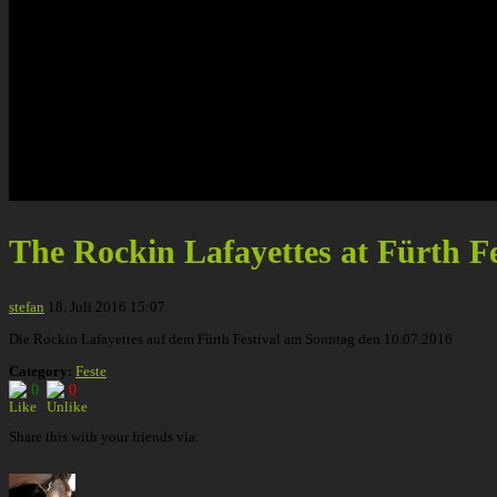
The Rockin Lafayettes at Fürth Fe
stefan
18. Juli 2016 15:07
Die Rockin Lafayettes auf dem Fürth Festival am Sonntag den 10.07.2016
Category:
Feste
0
0
Share this with your friends via: