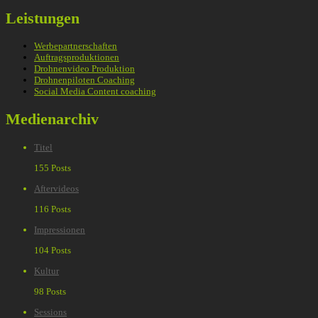
Leistungen
Werbepartnerschaften
Auftragsproduktionen
Drohnenvideo Produktion
Drohnenpiloten Coaching
Social Media Content coaching
Medienarchiv
Titel
155 Posts
Aftervideos
116 Posts
Impressionen
104 Posts
Kultur
98 Posts
Sessions